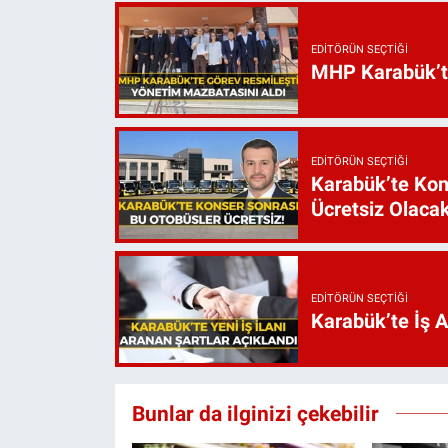
EDITÖRÜN SEÇTIĞI
MHP Karabük’te 
EDITÖRÜN SEÇTIĞI
Karabük’te Kon
Ücretsiz Olaca
EDITÖRÜN SEÇTIĞI
Karabük’te İş 
Bunlar da ilginizi çekebilir