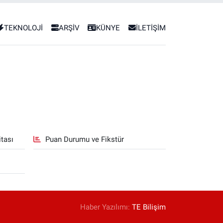
TEKNOLOJİ
ARŞİV
KÜNYE
İLETİŞİM
tası
Puan Durumu ve Fikstür
Haber Yazılımı:
TE Bilişim