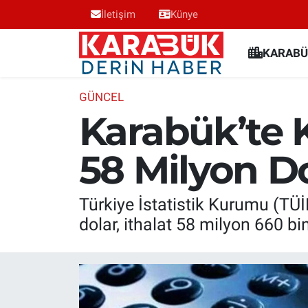
İletişim
Künye
Karabük Nöbetçi Eczaneler
KARABÜ
Karabük Hava Durumu
GÜNCEL
Karabük’te K
Karabük Trafik Yoğunluk Haritası
58 Milyon D
Süper Lig Puan Durumu ve Fikstür
Tüm Manşetler
Türkiye İstatistik Kurumu (TÜİ
dolar, ithalat 58 milyon 660 bi
Son Dakika Haberleri
Haber Arşivi