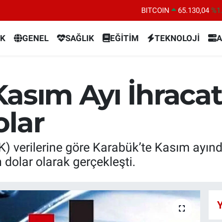
BITCOIN
65.130,04
%1
DOLAR
47,7106
%0.
K
GENEL
SAĞLIK
EĞİTİM
TEKNOLOJİ
A
EURO
55,1652
%0.
STERLİN
64,4046
%0.
GRAM ALTIN
6618.49
%2.
asım Ayı İhracatı 
BİST100
13.773
%-
olar
K) verilerine göre Karabük’te Kasım ayınd
n dolar olarak gerçekleşti.
Y