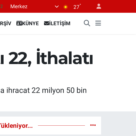
°
Merkez
.2
27
17
RŞİV
KÜNYE
İLETİŞİM
27
35
12
22, İthalatı
19
a ihracat 22 milyon 50 bin
ükleniyor...