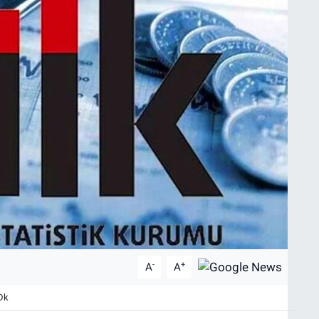
-
+
A
A
Dk