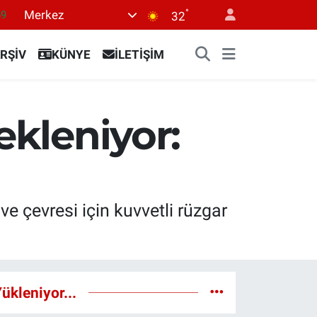
°
Merkez
69
32
06
RŞİV
KÜNYE
İLETİŞİM
.1
21
32
ekleniyor:
8
çevresi için kuvvetli rüzgar
ükleniyor...