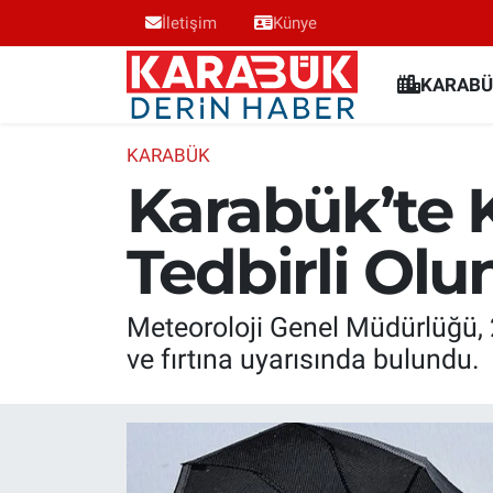
İletişim
Künye
Karabük Nöbetçi Eczaneler
KARABÜ
Karabük Hava Durumu
KARABÜK
Karabük’te K
Karabük Trafik Yoğunluk Haritası
Tedbirli Olu
Süper Lig Puan Durumu ve Fikstür
Tüm Manşetler
Meteoroloji Genel Müdürlüğü, 
ve fırtına uyarısında bulundu.
Son Dakika Haberleri
Haber Arşivi