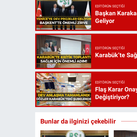
EDITÖRÜN SEÇTIĞI
Başkan Karakaş
Geliyor
EDITÖRÜN SEÇTIĞI
Karabük’te Sağ
EDITÖRÜN SEÇTIĞI
Flaş Karar Onay
Değiştiriyor?
Bunlar da ilginizi çekebilir