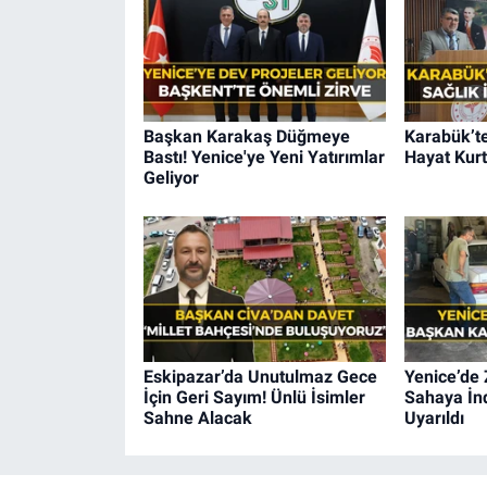
Başkan Karakaş Düğmeye
Karabük’te
Bastı! Yenice'ye Yeni Yatırımlar
Hayat Kurt
Geliyor
Eskipazar’da Unutulmaz Gece
Yenice’de 
İçin Geri Sayım! Ünlü İsimler
Sahaya İnd
Sahne Alacak
Uyarıldı