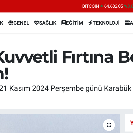
BITCOIN
64.602,05
%0.
DOLAR
47,5986
%0.
K
GENEL
SAĞLIK
EĞİTİM
TEKNOLOJİ
A
EURO
55,0700
%0
STERLİN
64,2438
%0.
GRAM ALTIN
6513.94
%0.
uvvetli Fırtına B
BİST100
13.768
%4
n!
21 Kasım 2024 Perşembe günü Karabük ve 
Y