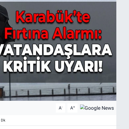
-
+
A
A
 Dk