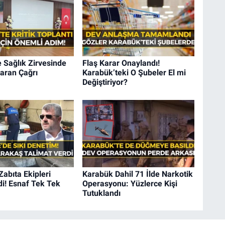
 Sağlık Zirvesinde
Flaş Karar Onaylandı!
aran Çağrı
Karabük’teki O Şubeler El mi
Değiştiriyor?
Zabıta Ekipleri
Karabük Dahil 71 İlde Narkotik
i! Esnaf Tek Tek
Operasyonu: Yüzlerce Kişi
Tutuklandı