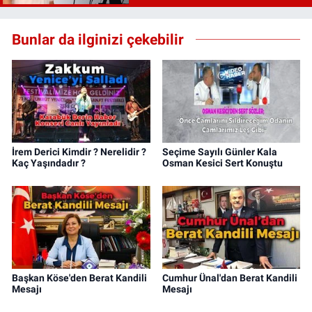
Bunlar da ilginizi çekebilir
İrem Derici Kimdir ? Nerelidir ?
Seçime Sayılı Günler Kala
Kaç Yaşındadır ?
Osman Kesici Sert Konuştu
Başkan Köse'den Berat Kandili
Cumhur Ünal'dan Berat Kandili
Mesajı
Mesajı