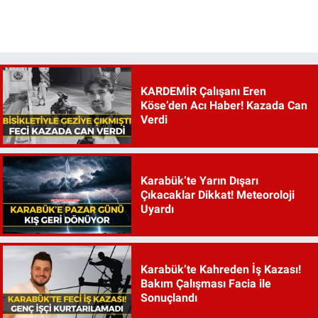
KARDEMİR Çalışanı Eren
Köse’den Acı Haber! Kazada Can
Verdi
Karabük’te Yarın Dışarı
Çıkacaklar Dikkat! Meteoroloji
Uyardı
Karabük’te Kahreden İş Kazası!
Bakım Çalışması Facia ile
Sonuçlandı