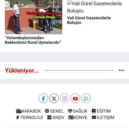
Vali Gürel Gazetecilerle
Buluştu
“Vatandaşlarımızdan
Beklentimiz Kural Uymalarıdır”
Yükleniyor...
KARABÜK
GENEL
SAĞLIK
EĞİTİM
TEKNOLOJİ
ARŞİV
KÜNYE
İLETİŞİM