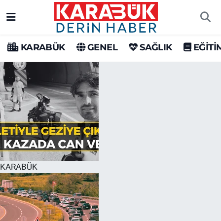
Karabük Nöbetçi Eczaneler
KARABÜK
GENEL
SAĞLIK
EĞİTİ
Karabük Hava Durumu
Karabük Trafik Yoğunluk Haritası
Süper Lig Puan Durumu ve Fikstür
Tüm Manşetler
Son Dakika Haberleri
KARABÜK
Haber Arşivi