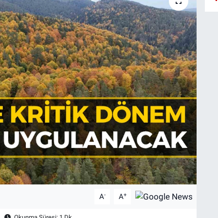
-
+
A
A
Okunma Süresi: 1 Dk