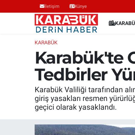
İletişim
Künye
Karabük Nöbetçi Eczaneler
KARABÜ
Karabük Hava Durumu
KARABÜK
Karabük'te 
Karabük Trafik Yoğunluk Haritası
Tedbirler Yü
Süper Lig Puan Durumu ve Fikstür
Tüm Manşetler
Karabük Valiliği tarafından al
giriş yasakları resmen yürürlüğ
Son Dakika Haberleri
geçici olarak yasaklandı.
Haber Arşivi