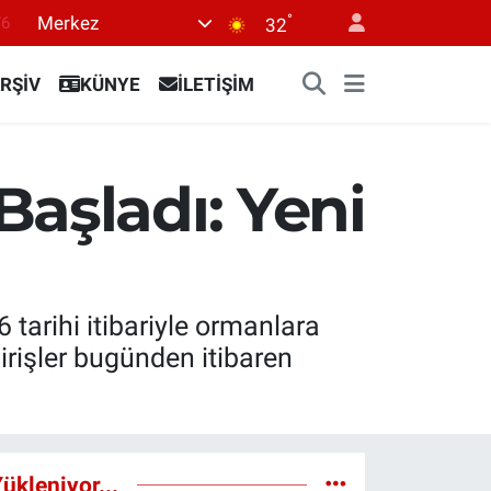
°
Merkez
32
17
01
RŞİV
KÜNYE
İLETİŞİM
02
12
aşladı: Yeni
4
tarihi itibariyle ormanlara
girişler bugünden itibaren
ükleniyor...