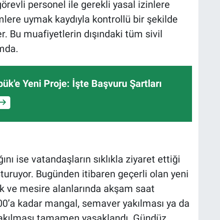
revli personel ile gerekli yasal izinlere
mlere uymak kaydıyla kontrollü bir şekilde
r. Bu muafiyetlerin dışındaki tüm sivil
mda.
ük'e Yeni Proje: İşte Başvuru Şartları
nı ise vatandaşların sıklıkla ziyaret ettiği
uşturuyor. Bugünden itibaren geçerli olan yeni
nik ve mesire alanlarında akşam saat
.00’a kadar mangal, semaver yakılması ya da
 yakılması tamamen yasaklandı. Gündüz