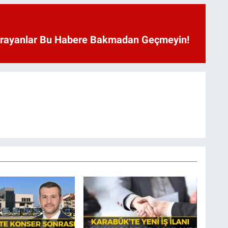
Arayanlar Bu Habere Bakmadan Geçmeyin!