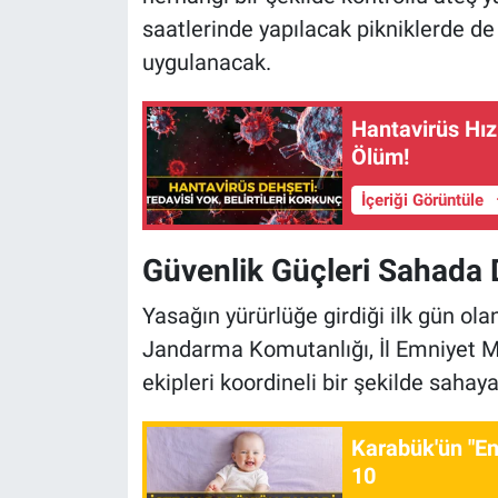
saatlerinde yapılacak pikniklerde de
uygulanacak.
Hantavirüs Hızl
Ölüm!
İçeriği Görüntüle
Güvenlik Güçleri Sahada 
Yasağın yürürlüğe girdiği ilk gün ola
Jandarma Komutanlığı, İl Emniyet 
ekipleri koordineli bir şekilde sahaya
Karabük'ün "En 
10