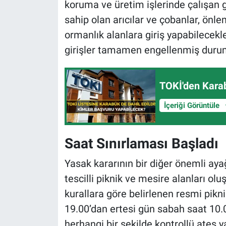
koruma ve üretim işlerinde çalışan gö
sahip olan arıcılar ve çobanlar, önle
ormanlık alanlara giriş yapabilecekle
girişler tamamen engellenmiş duru
TOKİ'den Karab
İçeriği Görüntüle
Saat Sınırlaması Başladı
Yasak kararının bir diğer önemli ayağı
tescilli piknik ve mesire alanları ol
kurallara göre belirlenen resmi pik
19.00’dan ertesi gün sabah saat 10
herhangi bir şekilde kontrollü ateş