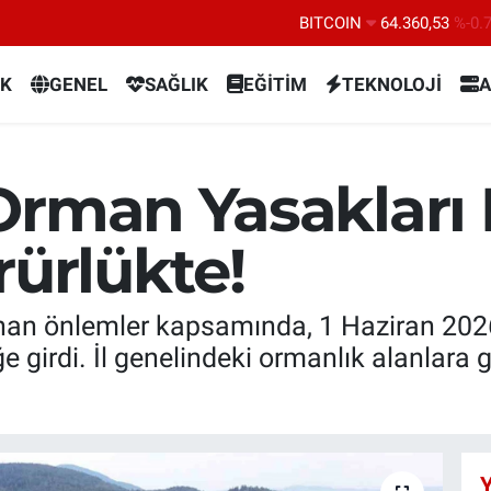
DOLAR
47,7069
%0.
EURO
55,0265
%0.
K
GENEL
SAĞLIK
EĞİTİM
TEKNOLOJİ
A
STERLİN
64,1897
%0.
GRAM ALTIN
6618.49
%2.
Orman Yasakları B
BİST100
13.887
%6
rürlükte!
ınan önlemler kapsamında, 1 Haziran 2026 
e girdi. İl genelindeki ormanlık alanlara 
Y