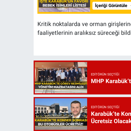
İçeriği Görüntüle
Kritik noktalarda ve orman girişlerin
faaliyetlerinin aralıksız süreceği bildi
EDITÖRÜN SEÇTIĞI
MHP Karabük’te 
EDITÖRÜN SEÇTIĞI
Karabük’te Kon
Ücretsiz Olaca