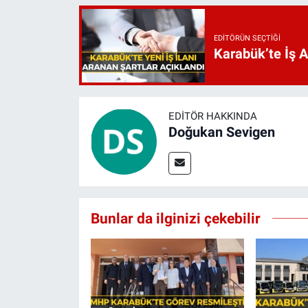
EDITÖRÜN SEÇTIĞI
Karabük’te İş 
EDITÖR HAKKINDA
Doğukan Sevigen
Bunlar da ilginizi çekebilir