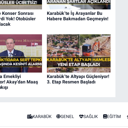
e Konser Sonrası
Karabük’te İş Arayanlar Bu
di Yok! Otobüsler
Habere Bakmadan Geçmeyin!
lacak
a Emekliyi
Karabük’te Altyapı Güçleniyor!
iyor! Akay’dan Maaş
3. Etap Resmen Başladı
ıkışı
KARABÜK
GENEL
SAĞLIK
EĞİTİM