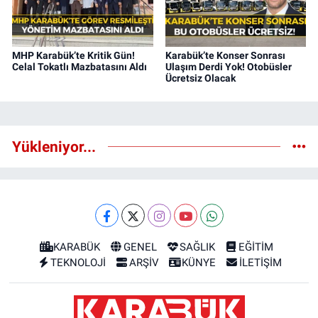
MHP Karabük’te Kritik Gün!
Karabük’te Konser Sonrası
Celal Tokatlı Mazbatasını Aldı
Ulaşım Derdi Yok! Otobüsler
Ücretsiz Olacak
Yükleniyor...
KARABÜK
GENEL
SAĞLIK
EĞİTİM
TEKNOLOJİ
ARŞİV
KÜNYE
İLETİŞİM