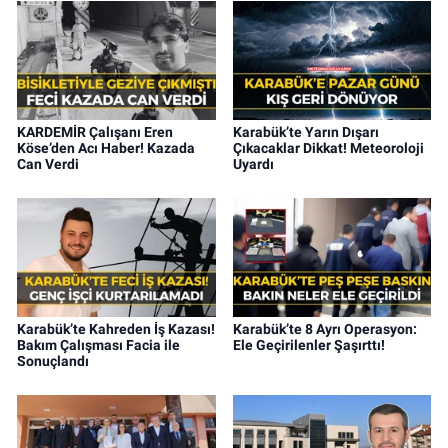
KARDEMİR Çalışanı Eren
Karabük’te Yarın Dışarı
Köse’den Acı Haber! Kazada
Çıkacaklar Dikkat! Meteoroloji
Can Verdi
Uyardı
Karabük’te Kahreden İş Kazası!
Karabük’te 8 Ayrı Operasyon:
Bakım Çalışması Facia ile
Ele Geçirilenler Şaşırttı!
Sonuçlandı