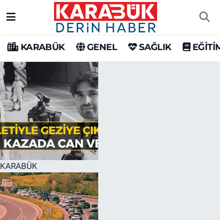
Karabük Nöbetçi Eczaneler
KARABÜK
GENEL
SAĞLIK
EĞİTİ
Karabük Hava Durumu
Karabük Trafik Yoğunluk Haritası
Süper Lig Puan Durumu ve Fikstür
Tüm Manşetler
Son Dakika Haberleri
KARABÜK
Haber Arşivi