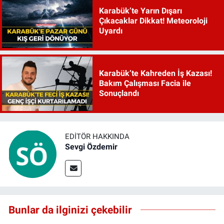
Karabük’te Yarın Dışarı
Çıkacaklar Dikkat! Meteoroloji
Uyardı
Karabük’te Kahreden İş Kazası!
Bakım Çalışması Facia ile
Sonuçlandı
EDITÖR HAKKINDA
Sevgi Özdemir
Bunlar da ilginizi çekebilir