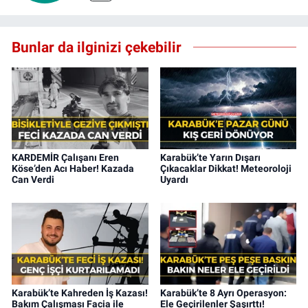
Bunlar da ilginizi çekebilir
KARDEMİR Çalışanı Eren
Karabük’te Yarın Dışarı
Köse’den Acı Haber! Kazada
Çıkacaklar Dikkat! Meteoroloji
Can Verdi
Uyardı
Karabük’te Kahreden İş Kazası!
Karabük’te 8 Ayrı Operasyon:
Bakım Çalışması Facia ile
Ele Geçirilenler Şaşırttı!