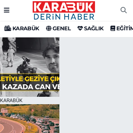
Karabük Nöbetçi Eczaneler
KARABÜK
GENEL
SAĞLIK
EĞİTİ
Karabük Hava Durumu
Karabük Trafik Yoğunluk Haritası
Süper Lig Puan Durumu ve Fikstür
Tüm Manşetler
Son Dakika Haberleri
KARABÜK
Haber Arşivi