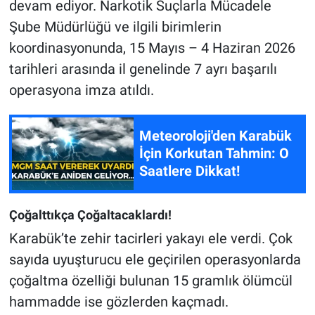
devam ediyor. Narkotik Suçlarla Mücadele
Şube Müdürlüğü ve ilgili birimlerin
koordinasyonunda, 15 Mayıs – 4 Haziran 2026
tarihleri arasında il genelinde 7 ayrı başarılı
operasyona imza atıldı.
Meteoroloji'den Karabük
İçin Korkutan Tahmin: O
Saatlere Dikkat!
Çoğalttıkça Çoğaltacaklardı!
Karabük’te zehir tacirleri yakayı ele verdi. Çok
sayıda uyuşturucu ele geçirilen operasyonlarda
çoğaltma özelliği bulunan 15 gramlık ölümcül
hammadde ise gözlerden kaçmadı.