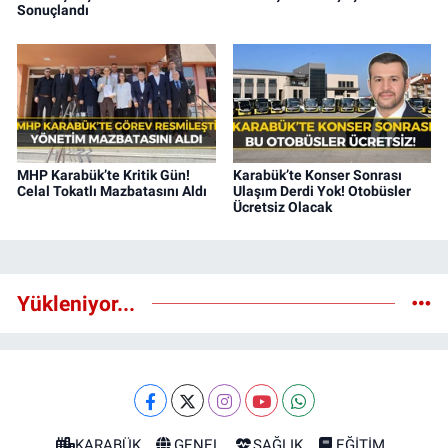
Sonuçlandı
MHP Karabük’te Kritik Gün!
Karabük’te Konser Sonrası
Celal Tokatlı Mazbatasını Aldı
Ulaşım Derdi Yok! Otobüsler
Ücretsiz Olacak
Yükleniyor...
KARABÜK
GENEL
SAĞLIK
EĞİTİM