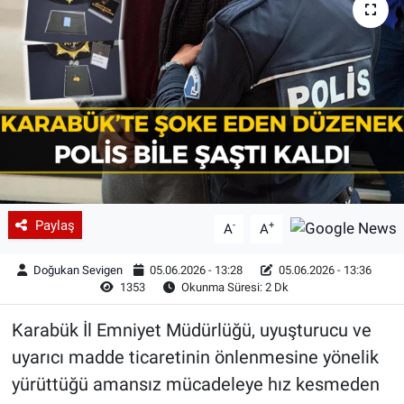
Paylaş
-
+
A
A
Doğukan Sevigen
05.06.2026 - 13:28
05.06.2026 - 13:36
1353
Okunma Süresi: 2 Dk
Karabük İl Emniyet Müdürlüğü, uyuşturucu ve
uyarıcı madde ticaretinin önlenmesine yönelik
yürüttüğü amansız mücadeleye hız kesmeden