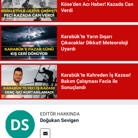
Köse’den Acı Haber! Kazada Can
Verdi
Karabük’te Yarın Dışarı
Çıkacaklar Dikkat! Meteoroloji
Uyardı
Karabük’te Kahreden İş Kazası!
Bakım Çalışması Facia ile
Sonuçlandı
EDITÖR HAKKINDA
Doğukan Sevigen