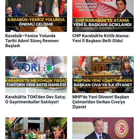
Karabük–Yenice Yolunda
CHP Karabük'te Kritik Atama:
Tarihi Adım! Süreç Resmen
Yeni İl Başkanı Belli Oldu!
Başladı
Karabük'te TOKİ'den Dev Satış:
MHP'de Yeni Dönem! Başkan
O Gayrimenkuller Satılıyor!
Çalman'dan Serkan Cıva'ya
Ziyaret