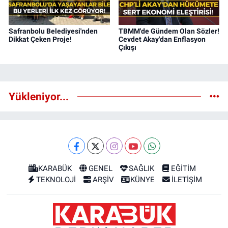
Safranbolu Belediyesi'nden
TBMM'de Gündem Olan Sözler!
Dikkat Çeken Proje!
Cevdet Akay'dan Enflasyon
Çıkışı
Yükleniyor...
KARABÜK
GENEL
SAĞLIK
EĞİTİM
TEKNOLOJİ
ARŞİV
KÜNYE
İLETİŞİM