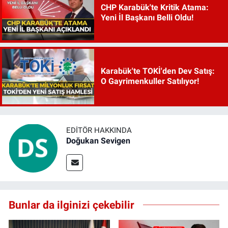
CHP Karabük'te Kritik Atama:
Yeni İl Başkanı Belli Oldu!
Karabük'te TOKİ'den Dev Satış:
O Gayrimenkuller Satılıyor!
EDITÖR HAKKINDA
Doğukan Sevigen
Bunlar da ilginizi çekebilir