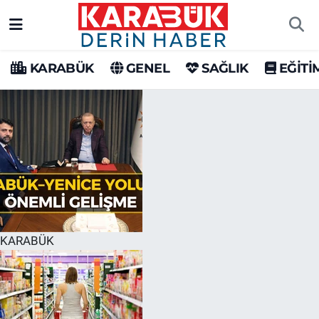
Karabük Nöbetçi Eczaneler
KARABÜK
GENEL
SAĞLIK
EĞİTİ
Karabük Hava Durumu
Karabük Trafik Yoğunluk Haritası
Süper Lig Puan Durumu ve Fikstür
Tüm Manşetler
Son Dakika Haberleri
KARABÜK
Haber Arşivi