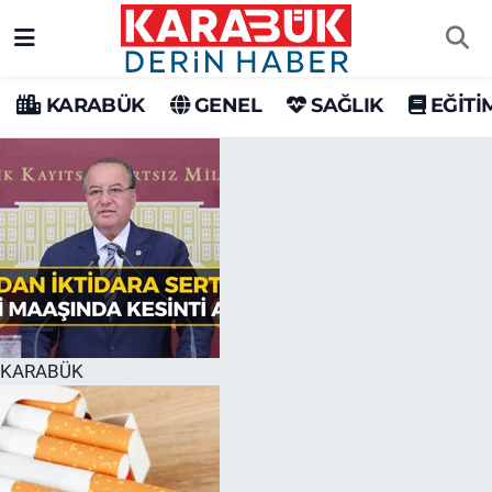
Karabük Nöbetçi Eczaneler
KARABÜK
GENEL
SAĞLIK
EĞİTİ
Karabük Hava Durumu
Karabük Trafik Yoğunluk Haritası
Süper Lig Puan Durumu ve Fikstür
Tüm Manşetler
Son Dakika Haberleri
KARABÜK
Haber Arşivi