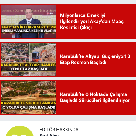
Milyonlarca Emekliyi
İlgilendiriyor! Akay’dan Maaş
Kesintisi Çıkışı
Karabük’te Altyapı Güçleniyor! 3.
Etap Resmen Başladı
Karabük’te O Noktada Çalışma
Başladı! Sürücüleri İlgilendiriyor
EDITÖR HAKKINDA
Sait Alıcı