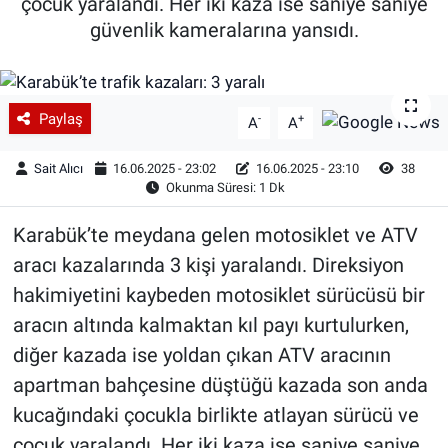
çocuk yaralandı. Her iki kaza ise saniye saniye
güvenlik kameralarına yansıdı.
Paylaş
-
+
A
A
Sait Alıcı
16.06.2025 - 23:02
16.06.2025 - 23:10
38
Okunma Süresi: 1 Dk
Karabük’te meydana gelen motosiklet ve ATV
aracı kazalarında 3 kişi yaralandı. Direksiyon
hakimiyetini kaybeden motosiklet sürücüsü bir
aracın altında kalmaktan kıl payı kurtulurken,
diğer kazada ise yoldan çıkan ATV aracının
apartman bahçesine düştüğü kazada son anda
kucağındaki çocukla birlikte atlayan sürücü ve
çocuk yaralandı. Her iki kaza ise saniye saniye