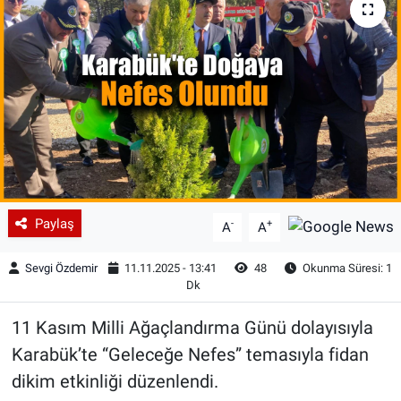
Paylaş
-
+
A
A
Sevgi Özdemir
11.11.2025 - 13:41
48
Okunma Süresi: 1
Dk
11 Kasım Milli Ağaçlandırma Günü dolayısıyla
Karabük’te “Geleceğe Nefes” temasıyla fidan
dikim etkinliği düzenlendi.