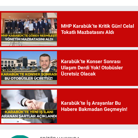
MHP Karabük’te Kritik Gün! Celal
Tokatlı Mazbatasını Aldı
Karabük’te Konser Sonrası
Ulaşım Derdi Yok! Otobüsler
Ücretsiz Olacak
Karabük’te İş Arayanlar Bu
Habere Bakmadan Geçmeyin!