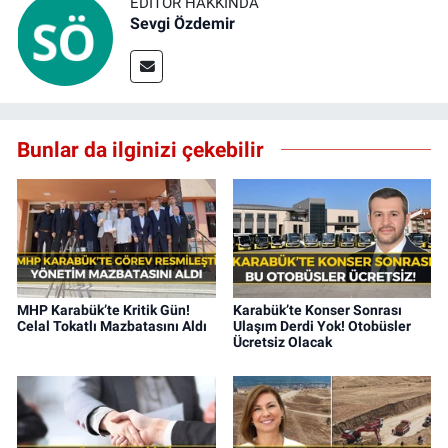
EDITÖR HAKKINDA
Sevgi Özdemir
Bunlar da ilginizi çekebilir
MHP Karabük’te Kritik Gün!
Karabük’te Konser Sonrası
Celal Tokatlı Mazbatasını Aldı
Ulaşım Derdi Yok! Otobüsler
Ücretsiz Olacak