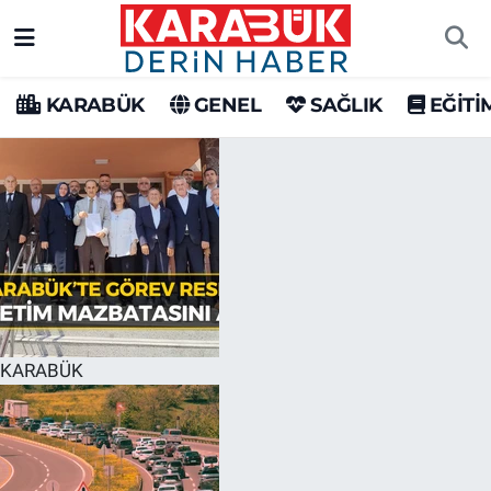
Karabük Nöbetçi Eczaneler
KARABÜK
GENEL
SAĞLIK
EĞİTİ
Karabük Hava Durumu
Karabük Trafik Yoğunluk Haritası
Süper Lig Puan Durumu ve Fikstür
Tüm Manşetler
Son Dakika Haberleri
KARABÜK
Haber Arşivi