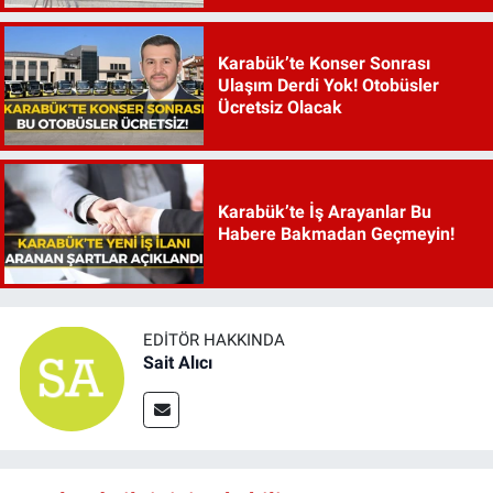
Karabük’te Konser Sonrası
Ulaşım Derdi Yok! Otobüsler
Ücretsiz Olacak
Karabük’te İş Arayanlar Bu
Habere Bakmadan Geçmeyin!
EDITÖR HAKKINDA
Sait Alıcı