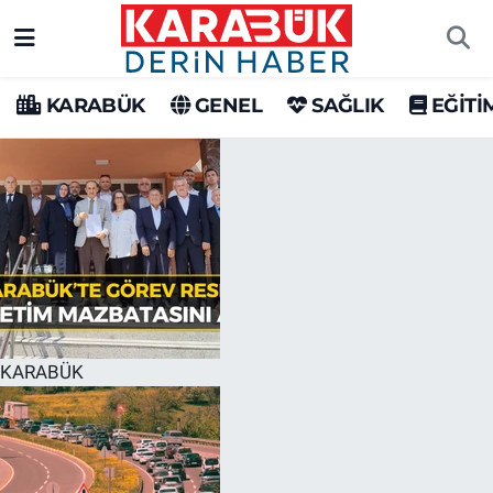
Karabük Nöbetçi Eczaneler
KARABÜK
GENEL
SAĞLIK
EĞİTİ
Karabük Hava Durumu
Karabük Trafik Yoğunluk Haritası
Süper Lig Puan Durumu ve Fikstür
Tüm Manşetler
Son Dakika Haberleri
KARABÜK
Haber Arşivi