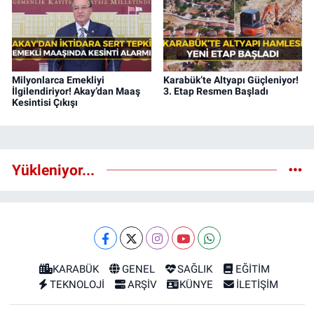
Milyonlarca Emekliyi
Karabük’te Altyapı Güçleniyor!
İlgilendiriyor! Akay’dan Maaş
3. Etap Resmen Başladı
Kesintisi Çıkışı
Yükleniyor...
KARABÜK
GENEL
SAĞLIK
EĞİTİM
TEKNOLOJİ
ARŞİV
KÜNYE
İLETİŞİM