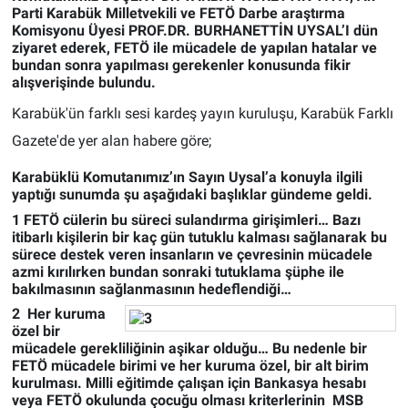
Parti Karabük Milletvekili ve FETÖ Darbe araştırma
Komisyonu Üyesi PROF.DR. BURHANETTİN UYSAL’I dün
ziyaret ederek,
FETÖ ile mücadele de yapılan hatalar ve
bundan sonra yapılması gerekenler konusunda fikir
alışverişinde bulundu.
Karabük'ün farklı sesi kardeş yayın kuruluşu, Karabük Farklı
Gazete'de yer alan habere göre;
Karabüklü Komutanımız’ın Sayın Uysal’a konuyla ilgili
yaptığı sunumda şu aşağıdaki başlıklar gündeme geldi.
1 FETÖ cülerin bu süreci sulandırma girişimleri… Bazı
itibarlı kişilerin bir kaç gün tutuklu kalması sağlanarak bu
sürece destek veren insanların ve çevresinin mücadele
azmi kırılırken bundan sonraki tutuklama şüphe ile
bakılmasının sağlanmasının hedeflendiği…
2 Her kuruma
özel bir
mücadele gerekliliğinin aşikar olduğu… Bu nedenle bir
FETÖ mücadele birimi ve her kuruma özel, bir alt birim
kurulması. Milli eğitimde çalışan için Bankasya hesabı
veya FETÖ okulunda çocuğu olması kriterlerinin MSB