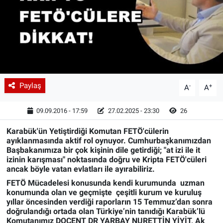
Paylaş
-
+
A
A
09.09.2016 - 17:59
27.02.2025 - 23:30
26
Karabük'ün Yetiştirdiği Komutan FETÖ'cülerin
ayıklanmasında aktif rol oynuyor. Cumhurbaşkanımızdan
Başbakanımıza bir çok kişinin dile getirdiği; "at izi ile it
izinin karışması" noktasında doğru ve Kripta FETÖ'cüleri
ancak böyle vatan evlatları ile ayırabiliriz.
FETÖ Mücadelesi konusunda kendi kurumunda uzman
konumunda olan ve geçmişte çeşitli kurum ve kuruluş
yıllar öncesinden verdiği raporların 15 Temmuz’dan sonra
doğrulandığı ortada olan Türkiye’nin tanıdığı Karabük’lü
Komutanımız
DOÇENT DR YARBAY NURETTİN YİYİT, Ak