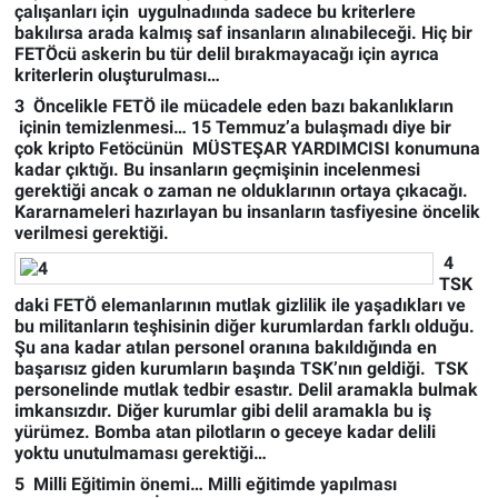
çalışanları için uygulnadıında sadece bu kriterlere
bakılırsa arada kalmış saf insanların alınabileceği. Hiç bir
FETÖcü askerin bu tür delil bırakmayacağı için ayrıca
kriterlerin oluşturulması…
3 Öncelikle FETÖ ile mücadele eden bazı bakanlıkların
içinin temizlenmesi… 15 Temmuz’a bulaşmadı diye bir
çok kripto Fetöcünün MÜSTEŞAR YARDIMCISI konumuna
kadar çıktığı. Bu insanların geçmişinin incelenmesi
gerektiği ancak o zaman ne olduklarının ortaya çıkacağı.
Kararnameleri hazırlayan bu insanların tasfiyesine öncelik
verilmesi gerektiği.
4
TSK
daki FETÖ elemanlarının mutlak gizlilik ile yaşadıkları ve
bu militanların teşhisinin diğer kurumlardan farklı olduğu.
Şu ana kadar atılan personel oranına bakıldığında en
başarısız giden kurumların başında TSK’nın geldiği. TSK
personelinde mutlak tedbir esastır. Delil aramakla bulmak
imkansızdır. Diğer kurumlar gibi delil aramakla bu iş
yürümez. Bomba atan pilotların o geceye kadar delili
yoktu unutulmaması gerektiği…
5 Milli Eğitimin önemi… Milli eğitimde yapılması