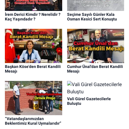
İrem Derici Kimdir ? Nerelidir ?
Seçime Sayılı Günler Kala
Kaç Yaşındadır ?
Osman Kesici Sert Konuştu
Başkan Köse'den Berat Kandili
Cumhur Ünal'dan Berat Kandili
Mesajı
Mesajı
Vali Gürel Gazetecilerle
Buluştu
“Vatandaşlarımızdan
Beklentimiz Kural Uymalarıdır”