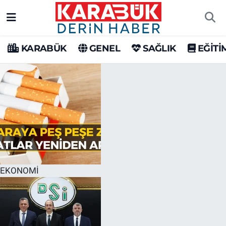
Karabük Nöbetçi Eczaneler
KARABÜK
GENEL
SAĞLIK
EĞİTİ
Karabük Hava Durumu
Karabük Trafik Yoğunluk Haritası
Süper Lig Puan Durumu ve Fikstür
Tüm Manşetler
Son Dakika Haberleri
EKONOMİ
Haber Arşivi