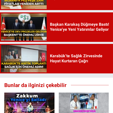
Başkan Karakaş Düğmeye Bastı!
Yenice'ye Yeni Yatırımlar Geliyor
Karabük’te Sağlık Zirvesinde
Hayat Kurtaran Çağrı
Bunlar da ilginizi çekebilir