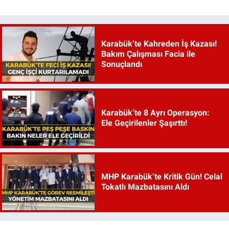
Karabük’te Kahreden İş Kazası!
Bakım Çalışması Facia ile
Sonuçlandı
Karabük’te 8 Ayrı Operasyon:
Ele Geçirilenler Şaşırttı!
MHP Karabük’te Kritik Gün! Celal
Tokatlı Mazbatasını Aldı