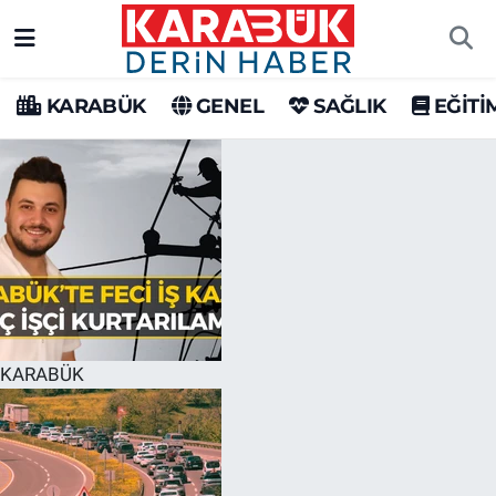
Karabük Nöbetçi Eczaneler
KARABÜK
GENEL
SAĞLIK
EĞİTİ
Karabük Hava Durumu
Karabük Trafik Yoğunluk Haritası
Süper Lig Puan Durumu ve Fikstür
Tüm Manşetler
Son Dakika Haberleri
KARABÜK
Haber Arşivi