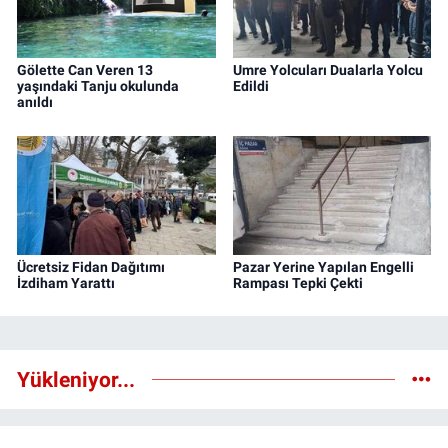
Gölette Can Veren 13
Umre Yolcuları Dualarla Yolcu
yaşındaki Tanju okulunda
Edildi
anıldı
Ücretsiz Fidan Dağıtımı
Pazar Yerine Yapılan Engelli
İzdiham Yarattı
Rampası Tepki Çekti
Yükleniyor...