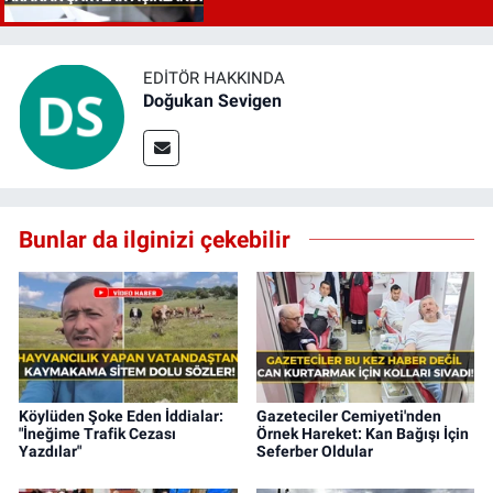
EDITÖR HAKKINDA
Doğukan Sevigen
Bunlar da ilginizi çekebilir
Köylüden Şoke Eden İddialar:
Gazeteciler Cemiyeti'nden
"İneğime Trafik Cezası
Örnek Hareket: Kan Bağışı İçin
Yazdılar"
Seferber Oldular