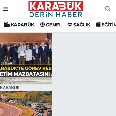
Karabük Nöbetçi Eczaneler
KARABÜK
GENEL
SAĞLIK
EĞİTİ
Karabük Hava Durumu
Karabük Trafik Yoğunluk Haritası
Süper Lig Puan Durumu ve Fikstür
Tüm Manşetler
Son Dakika Haberleri
KARABÜK
Haber Arşivi