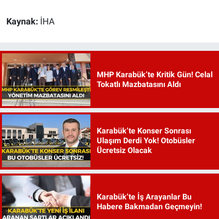
Kaynak:
İHA
MHP Karabük’te Kritik Gün! Celal
Tokatlı Mazbatasını Aldı
Karabük’te Konser Sonrası
Ulaşım Derdi Yok! Otobüsler
Ücretsiz Olacak
Karabük’te İş Arayanlar Bu
Habere Bakmadan Geçmeyin!