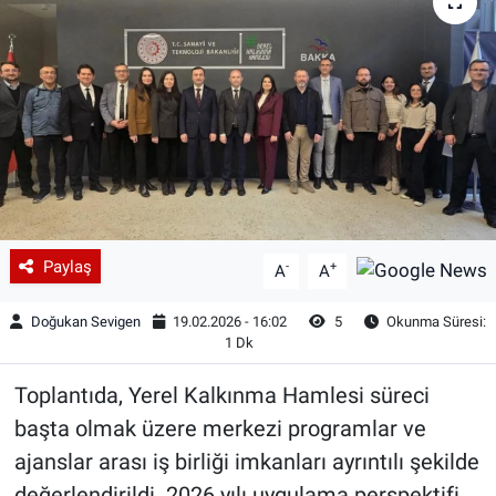
Paylaş
-
+
A
A
Doğukan Sevigen
19.02.2026 - 16:02
5
Okunma Süresi:
1 Dk
Toplantıda, Yerel Kalkınma Hamlesi süreci
başta olmak üzere merkezi programlar ve
ajanslar arası iş birliği imkanları ayrıntılı şekilde
değerlendirildi. 2026 yılı uygulama perspektifi