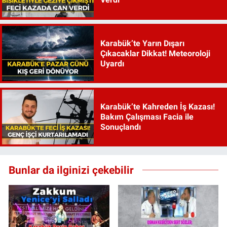
Karabük’te Yarın Dışarı
Çıkacaklar Dikkat! Meteoroloji
Uyardı
Karabük’te Kahreden İş Kazası!
Bakım Çalışması Facia ile
Sonuçlandı
Bunlar da ilginizi çekebilir