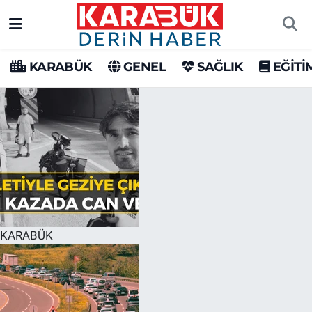
Karabük Nöbetçi Eczaneler
KARABÜK
GENEL
SAĞLIK
EĞİTİ
Karabük Hava Durumu
Karabük Trafik Yoğunluk Haritası
Süper Lig Puan Durumu ve Fikstür
Tüm Manşetler
Son Dakika Haberleri
KARABÜK
Haber Arşivi