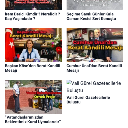
İrem Derici Kimdir ? Nerelidir ?
Seçime Sayılı Günler Kala
Kaç Yaşındadır ?
Osman Kesici Sert Konuştu
Başkan Köse'den Berat Kandili
Cumhur Ünal'dan Berat Kandili
Mesajı
Mesajı
Vali Gürel Gazetecilerle
Buluştu
“Vatandaşlarımızdan
Beklentimiz Kural Uymalarıdır”