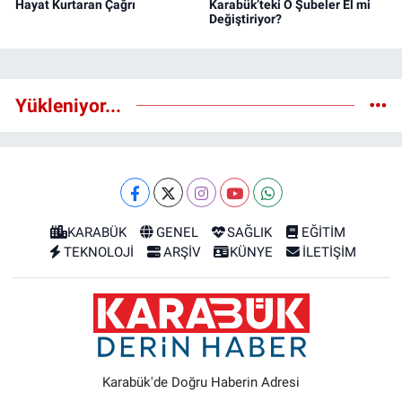
Hayat Kurtaran Çağrı
Karabük’teki O Şubeler El mi
Değiştiriyor?
Yükleniyor...
KARABÜK
GENEL
SAĞLIK
EĞİTİM
TEKNOLOJİ
ARŞİV
KÜNYE
İLETİŞİM
Karabük'de Doğru Haberin Adresi