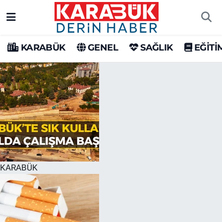
Karabük Nöbetçi Eczaneler
KARABÜK
GENEL
SAĞLIK
EĞİTİ
Karabük Hava Durumu
Karabük Trafik Yoğunluk Haritası
Süper Lig Puan Durumu ve Fikstür
Tüm Manşetler
Son Dakika Haberleri
KARABÜK
Haber Arşivi