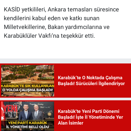
KASİD yetkilileri, Ankara temasları süresince
kendilerini kabul eden ve katkı sunan
Milletvekillerine, Bakan yardımcılarına ve
Karabüklüler Vakfı’na teşekkür etti.
Karabük’te O Noktada Çalışma
Başladı! Sürücüleri İlgilendiriyor
Karabük'te Yeni Parti Dönemi
Başladı! İşte İl Yönetiminde Yer
Alan İsimler