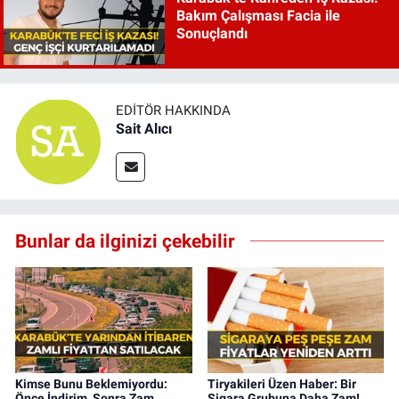
Bakım Çalışması Facia ile
Sonuçlandı
EDITÖR HAKKINDA
Sait Alıcı
Bunlar da ilginizi çekebilir
Kimse Bunu Beklemiyordu:
Tiryakileri Üzen Haber: Bir
Önce İndirim, Sonra Zam...
Sigara Grubuna Daha Zam!