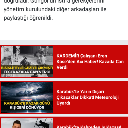
doğruladı. Güngör'ün istifa gerekçelerini
yönetim kurulundaki diğer arkadaşları ile
paylaştığı öğrenildi.
KARDEMİR Çalışanı Eren
Köse’den Acı Haber! Kazada Can
Verdi
Karabük’te Yarın Dışarı
Çıkacaklar Dikkat! Meteoroloji
Uyardı
Karabük’te Kahreden İş Kazası!