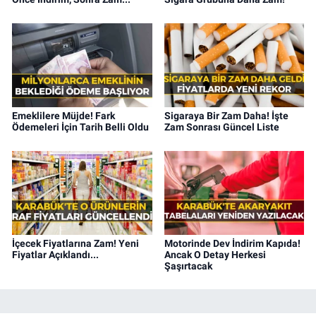
Emeklilere Müjde! Fark
Sigaraya Bir Zam Daha! İşte
Ödemeleri İçin Tarih Belli Oldu
Zam Sonrası Güncel Liste
İçecek Fiyatlarına Zam! Yeni
Motorinde Dev İndirim Kapıda!
Fiyatlar Açıklandı...
Ancak O Detay Herkesi
Şaşırtacak