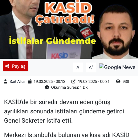
Paylaş
-
+
A
A
Sait Alıcı
19.03.2025 - 00:13
19.03.2025 - 00:31
938
Okunma Süresi: 1 Dk
KASİD'de bir süredir devam eden görüş
ayrılıkları sonunda istifaları gündeme getirdi.
Genel Sekreter istifa etti.
Merkezi İstanbul'da bulunan ve kısa adı KASİD