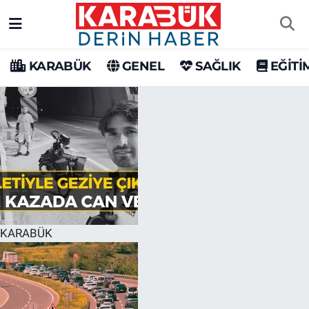
Karabük Nöbetçi Eczaneler
KARABÜK
GENEL
SAĞLIK
EĞİTİ
Karabük Hava Durumu
Karabük Trafik Yoğunluk Haritası
Süper Lig Puan Durumu ve Fikstür
Tüm Manşetler
Son Dakika Haberleri
KARABÜK
Haber Arşivi