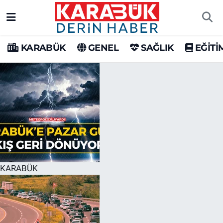
Karabük Nöbetçi Eczaneler
KARABÜK
GENEL
SAĞLIK
EĞİTİ
Karabük Hava Durumu
Karabük Trafik Yoğunluk Haritası
Süper Lig Puan Durumu ve Fikstür
Tüm Manşetler
Son Dakika Haberleri
KARABÜK
Haber Arşivi