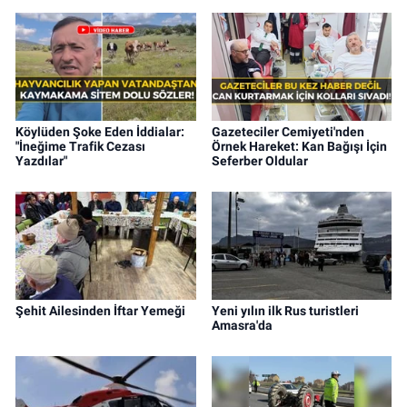
Köylüden Şoke Eden İddialar:
Gazeteciler Cemiyeti'nden
"İneğime Trafik Cezası
Örnek Hareket: Kan Bağışı İçin
Yazdılar"
Seferber Oldular
Şehit Ailesinden İftar Yemeği
Yeni yılın ilk Rus turistleri
Amasra'da