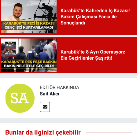
Karabük’te Kahreden İş Kazası!
Bakım Çalışması Facia ile
Sonuçlandı
Karabük’te 8 Ayrı Operasyon:
Ele Geçirilenler Şaşırttı!
EDITÖR HAKKINDA
Sait Alıcı
Bunlar da ilginizi çekebilir