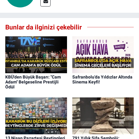
Bunlar da ilginizi çekebilir
KBÜ'den Büyük Başarı: "Cam
Safranbolu’da Yıldızlar Altında
Adam" Belgeseline Prestijli
Sinema Keyfi!
Ödül
13 Nisan Pazartesi Reytingleri
791 Yıllık Şifa Sembolü: