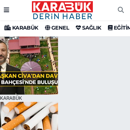
Karabük Nöbetçi Eczaneler
KARABÜK
GENEL
SAĞLIK
EĞİTİ
Karabük Hava Durumu
Karabük Trafik Yoğunluk Haritası
Süper Lig Puan Durumu ve Fikstür
Tüm Manşetler
Son Dakika Haberleri
KARABÜK
Haber Arşivi