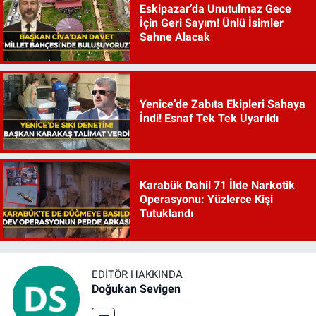
Eskipazar’da Unutulmaz Gece
İçin Geri Sayım! Ünlü İsimler
Sahne Alacak
Yenice’de Zabıta Ekipleri Sahaya
İndi! Esnaf Tek Tek Uyarıldı
Karabük Dahil 71 İlde Narkotik
Operasyonu: Yüzlerce Kişi
Tutuklandı
EDITÖR HAKKINDA
Doğukan Sevigen