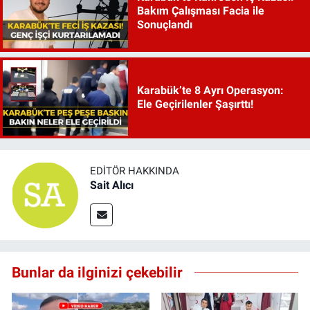
Bakım Çalışması Facia ile
Sonuçlandı
Karabük’te 8 Ayrı Operasyon:
Ele Geçirilenler Şaşırttı!
EDITÖR HAKKINDA
Sait Alıcı
Bunlar da ilginizi çekebilir