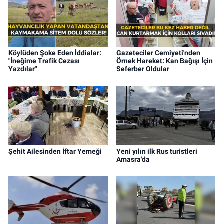
Köylüden Şoke Eden İddialar:
Gazeteciler Cemiyeti'nden
"İneğime Trafik Cezası
Örnek Hareket: Kan Bağışı İçin
Yazdılar"
Seferber Oldular
Şehit Ailesinden İftar Yemeği
Yeni yılın ilk Rus turistleri
Amasra'da