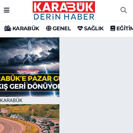
Karabük Nöbetçi Eczaneler
KARABÜK
GENEL
SAĞLIK
EĞİTİ
Karabük Hava Durumu
Karabük Trafik Yoğunluk Haritası
Süper Lig Puan Durumu ve Fikstür
Tüm Manşetler
Son Dakika Haberleri
KARABÜK
Haber Arşivi