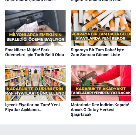
Emeklilere Müjde! Fark
Sigaraya Bir Zam Daha! İşte
Ödemeleri İçin Tarih Belli Oldu
Zam Sonrası Güncel Liste
İçecek Fiyatlarına Zam! Yeni
Motorinde Dev İndirim Kapıda!
Fiyatlar Açıklandı...
Ancak O Detay Herkesi
Şaşırtacak