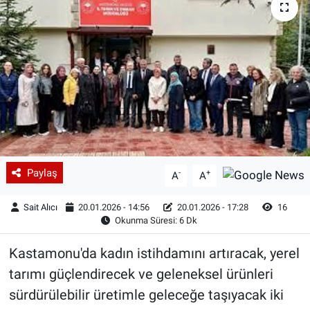
Paylaş
-
+
A
A
Sait Alıcı
20.01.2026 - 14:56
20.01.2026 - 17:28
16
Okunma Süresi: 6 Dk
Kastamonu'da kadın istihdamını artıracak, yerel
tarımı güçlendirecek ve geleneksel ürünleri
sürdürülebilir üretimle geleceğe taşıyacak iki