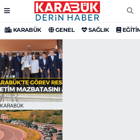
Karabük Nöbetçi Eczaneler
KARABÜK
GENEL
SAĞLIK
EĞİTİ
Karabük Hava Durumu
Karabük Trafik Yoğunluk Haritası
Süper Lig Puan Durumu ve Fikstür
Tüm Manşetler
Son Dakika Haberleri
KARABÜK
Haber Arşivi