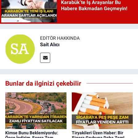
Karabük’te İş Arayanlar Bu
Habere Bakmadan Geçmeyin!
EDITÖR HAKKINDA
Sait Alıcı
Bunlar da ilginizi çekebilir
Kimse Bunu Beklemiyordu:
Tiryakileri Üzen Haber: Bir
Önce İndirim, Sonra Zam...
Sigara Grubuna Daha Zam!