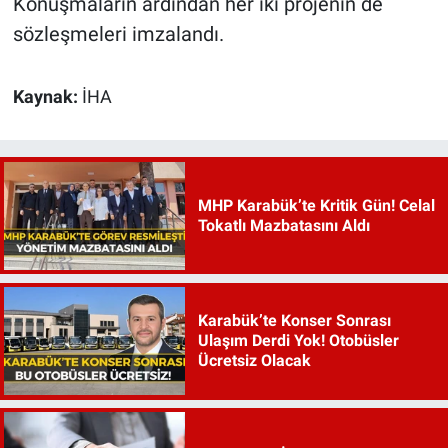
Konuşmaların ardından her iki projenin de
sözleşmeleri imzalandı.
Kaynak:
İHA
MHP Karabük’te Kritik Gün! Celal
Tokatlı Mazbatasını Aldı
Karabük’te Konser Sonrası
Ulaşım Derdi Yok! Otobüsler
Ücretsiz Olacak