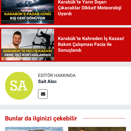
Karabük’te Yarın Dışarı
Çıkacaklar Dikkat! Meteoroloji
Uyardı
Karabük’te Kahreden İş Kazası!
Bakım Çalışması Facia ile
Sonuçlandı
EDITÖR HAKKINDA
Sait Alıcı
Bunlar da ilginizi çekebilir