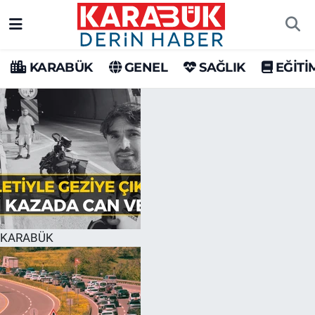
Karabük Nöbetçi Eczaneler
KARABÜK
GENEL
SAĞLIK
EĞİTİ
Karabük Hava Durumu
Karabük Trafik Yoğunluk Haritası
Süper Lig Puan Durumu ve Fikstür
Tüm Manşetler
Son Dakika Haberleri
KARABÜK
Haber Arşivi