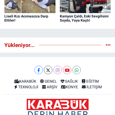
Liseli Kızı Acımasızca Darp
Kamyon Çaldı, Eski Sevgilisini
Ettiler!
Soydu, Yaya Kaçtı!
Yükleniyor...
KARABÜK
GENEL
SAĞLIK
EĞİTİM
TEKNOLOJİ
ARŞİV
KÜNYE
İLETİŞİM