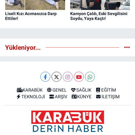
Liseli Kızı Acımasızca Darp
Kamyon Çaldı, Eski Sevgilisini
Ettiler!
Soydu, Yaya Kaçtı!
Yükleniyor...
KARABÜK
GENEL
SAĞLIK
EĞİTİM
TEKNOLOJİ
ARŞİV
KÜNYE
İLETİŞİM