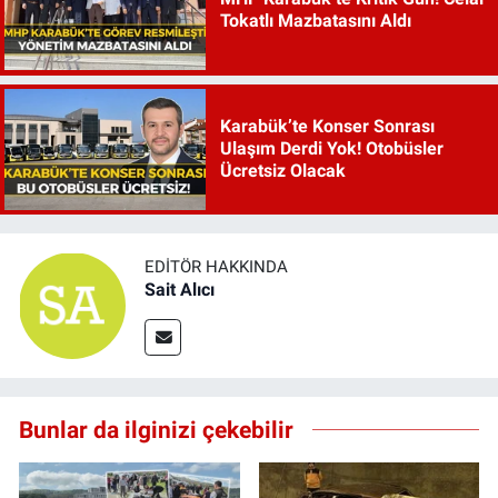
Tokatlı Mazbatasını Aldı
Karabük’te Konser Sonrası
Ulaşım Derdi Yok! Otobüsler
Ücretsiz Olacak
EDITÖR HAKKINDA
Sait Alıcı
Bunlar da ilginizi çekebilir