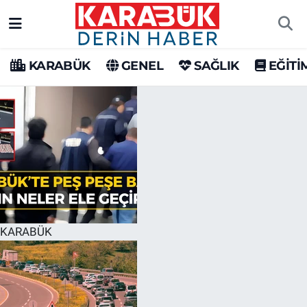
Karabük Nöbetçi Eczaneler
KARABÜK
GENEL
SAĞLIK
EĞİTİ
Karabük Hava Durumu
Karabük Trafik Yoğunluk Haritası
Süper Lig Puan Durumu ve Fikstür
Tüm Manşetler
Son Dakika Haberleri
KARABÜK
Haber Arşivi