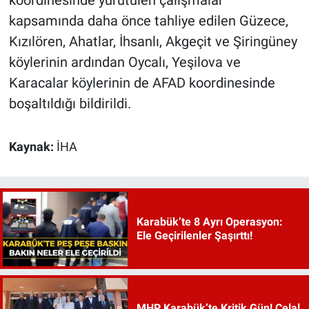
kapsamında daha önce tahliye edilen Güzece,
Kızılören, Ahatlar, İhsanlı, Akgeçit ve Şiringüney
köylerinin ardından Oycalı, Yeşilova ve
Karacalar köylerinin de AFAD koordinesinde
boşaltıldığı bildirildi.
Kaynak:
İHA
Karabük’te 8 Ayrı Operasyon:
Ele Geçirilenler Şaşırttı!
MHP Karabük’te Kritik Gün! Celal