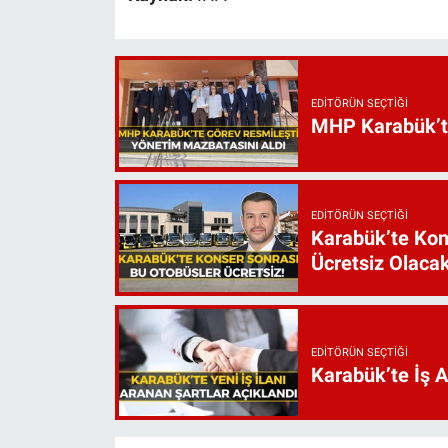
EDITÖRÜN SEÇTIĞI
MHP Karabük’te 
EDITÖRÜN SEÇTIĞI
Karabük’te Kon
Ücretsiz Olaca
EDITÖRÜN SEÇTIĞI
Karabük’te İş 