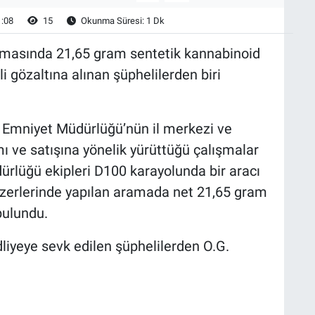
1:08
15
Okunma Süresi: 1 Dk
ışmasında 21,65 gram sentetik kannabinoid
li gözaltına alınan şüphelilerden biri
İl Emniyet Müdürlüğü’nün il merkezi ve
ı ve satışına yönelik yürüttüğü çalışmalar
rlüğü ekipleri D100 karayolunda bir aracı
üzerlerinde yapılan aramada net 21,65 gram
ulundu.
liyeye sevk edilen şüphelilerden O.G.