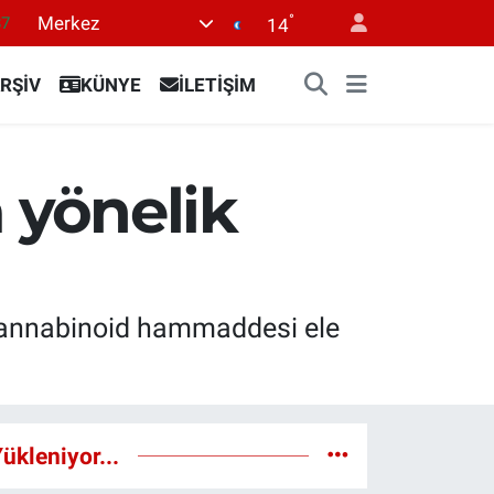
°
Merkez
87
14
18
RŞİV
KÜNYE
İLETİŞİM
32
38
03
 yönelik
14
kannabinoid hammaddesi ele
ükleniyor...