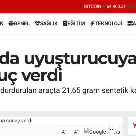
BITCOIN
64.960,21
%0.
DOLAR
47,7436
%0.
K
GENEL
SAĞLIK
EĞİTİM
TEKNOLOJİ
A
EURO
55,2510
%0.
STERLİN
64,4811
%0.
GRAM ALTIN
6660.55
%0.
a uyuşturucuya
BİST100
13.779
%-
uç verdi
durdurulan araçta 21,65 gram sentetik 
Y
-
+
A
A