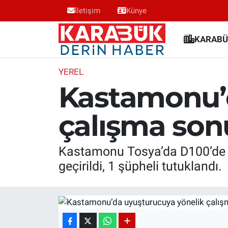
İletişim
Künye
Karabük Nöbetçi Eczaneler
KARABÜ
Karabük Hava Durumu
YEREL
Kastamonu’d
Karabük Trafik Yoğunluk Haritası
çalışma son
Süper Lig Puan Durumu ve Fikstür
Tüm Manşetler
Kastamonu Tosya’da D100’de 
geçirildi, 1 şüpheli tutuklandı.
Son Dakika Haberleri
Haber Arşivi