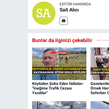
EDITÖR HAKKINDA
Sait Alıcı
Bunlar da ilginizi çekebilir
Köylüden Şoke Eden İddialar:
Gazetecile
"İneğime Trafik Cezası
Örnek Hare
Yazdılar"
Seferber O