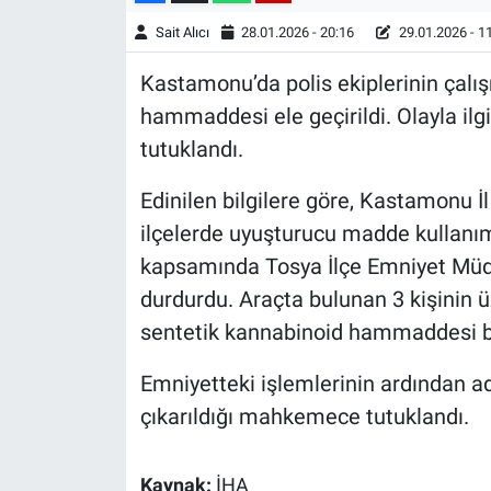
Sait Alıcı
28.01.2026 - 20:16
29.01.2026 - 1
Kastamonu’da polis ekiplerinin çal
hammaddesi ele geçirildi. Olayla ilgi
tutuklandı.
Edinilen bilgilere göre, Kastamonu 
ilçelerde uyuşturucu madde kullanım
kapsamında Tosya İlçe Emniyet Müdü
durdurdu. Araçta bulunan 3 kişinin 
sentetik kannabinoid hammaddesi b
Emniyetteki işlemlerinin ardından ad
çıkarıldığı mahkemece tutuklandı.
Kaynak:
İHA