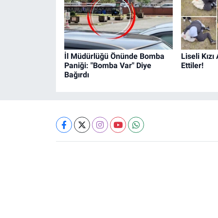
İl Müdürlüğü Önünde Bomba
Liseli Kız
Paniği: "Bomba Var" Diye
Ettiler!
Bağırdı