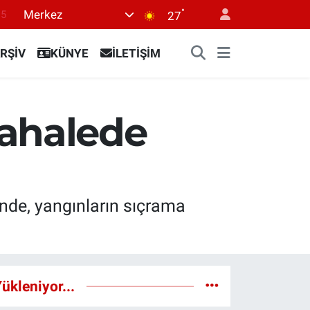
°
Merkez
15
27
18
RŞİV
KÜNYE
İLETİŞİM
32
38
0
ahalede
14
de, yangınların sıçrama
ükleniyor...