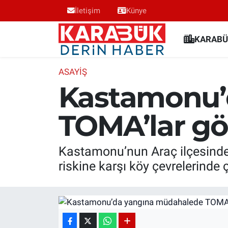
İletişim
Künye
Karabük Nöbetçi Eczaneler
KARABÜ
Karabük Hava Durumu
ASAYIŞ
Kastamonu’
Karabük Trafik Yoğunluk Haritası
TOMA’lar gö
Süper Lig Puan Durumu ve Fikstür
Tüm Manşetler
Kastamonu’nun Araç ilçesinde
riskine karşı köy çevrelerinde
Son Dakika Haberleri
Haber Arşivi