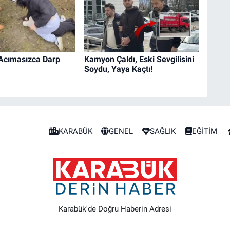
ı Acımasızca Darp
Kamyon Çaldı, Eski Sevgilisini
Soydu, Yaya Kaçtı!
KARABÜK
GENEL
SAĞLIK
EĞİTİM
Karabük'de Doğru Haberin Adresi