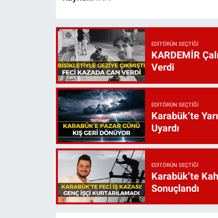
EDITÖRÜN SEÇTIĞI
KARDEMİR Çalış
Verdi
EDITÖRÜN SEÇTIĞI
Karabük’te Yarı
Uyardı
EDITÖRÜN SEÇTIĞI
Karabük’te Kah
Sonuçlandı