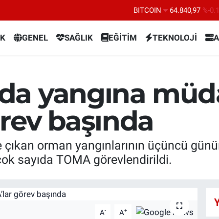
BITCOIN
64.840,97
%-0.
DOLAR
47,7436
%0.
K
GENEL
SAĞLIK
EĞİTİM
TEKNOLOJİ
A
EURO
55,2510
%0.
STERLİN
64,4811
%0.
GRAM ALTIN
6660.55
%
da yangına müd
BİST100
13.779
%-
rev başında
 çıkan orman yangınlarının üçüncü günün
 çok sayıda TOMA görevlendirildi.
Y
-
+
A
A