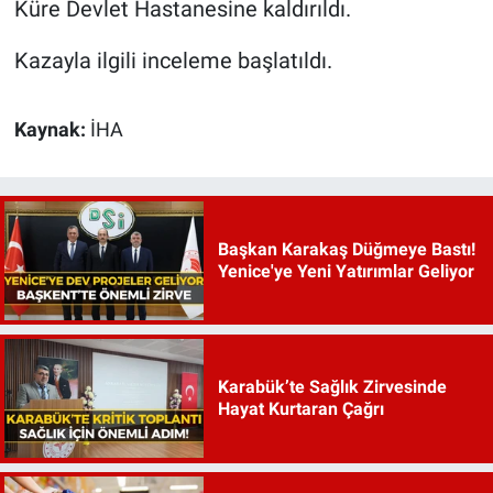
Küre Devlet Hastanesine kaldırıldı.
Kazayla ilgili inceleme başlatıldı.
Kaynak:
İHA
Başkan Karakaş Düğmeye Bastı!
Yenice'ye Yeni Yatırımlar Geliyor
Karabük’te Sağlık Zirvesinde
Hayat Kurtaran Çağrı