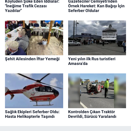
Köylüden Şoke Eden İddialar:
Gazeteciler Cemiyeti'nden
"İneğime Trafik Cezası
Örnek Hareket: Kan Bağışı İçin
Yazdılar"
Seferber Oldular
Şehit Ailesinden İftar Yemeği
Yeni yılın ilk Rus turistleri
Amasra'da
Sağlık Ekipleri Seferber Oldu:
Kontrolden Çıkan Traktör
Hasta Helikopterle Taşındı
Devrildi, Sürücü Yaralandı