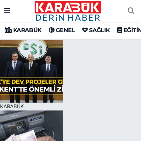
Karabük Nöbetçi Eczaneler
KARABÜK
GENEL
SAĞLIK
EĞİTİ
Karabük Hava Durumu
Karabük Trafik Yoğunluk Haritası
Süper Lig Puan Durumu ve Fikstür
Tüm Manşetler
Son Dakika Haberleri
KARABÜK
Haber Arşivi