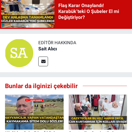
Flaş Karar Onaylandı!
Karabük’teki O Şubeler El mi
Değiştiriyor?
EDITÖR HAKKINDA
Sait Alıcı
Bunlar da ilginizi çekebilir