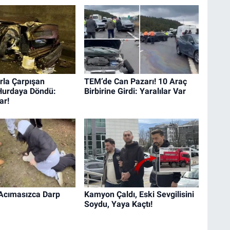
rla Çarpışan
TEM’de Can Pazarı! 10 Araç
Hurdaya Döndü:
Birbirine Girdi: Yaralılar Var
ar!
ı Acımasızca Darp
Kamyon Çaldı, Eski Sevgilisini
Soydu, Yaya Kaçtı!