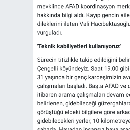
mevkiinde AFAD koordinasyon merke
hakkında bilgi aldı. Kayıp gencin ail
dileklerini ileten Vali Hacıbektaşoğ
vurguladı.
'Teknik kabiliyetleri kullanıyoruz'
Sürecin titizlikle takip edildiğini be
Çengelli köyündeyiz. Saat 19.00 gibi
31 yaşında bir genç kardeşimizin av
çalışmaları başladı. Başta AFAD ve d
itibaren arama çalışmaları devam ed
belirlenen, gidebileceği güzergahlar
görüştüğü eldeki bilgilere göre arkada
gidebilecekleri yerler, 10 kilometrey
sahada. Havadan insansız hava arac