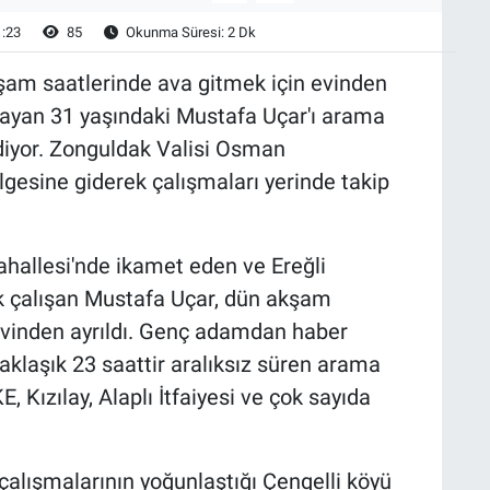
1:23
85
Okunma Süresi: 2 Dk
kşam saatlerinde ava gitmek için evinden
mayan 31 yaşındaki Mustafa Uçar'ı arama
diyor. Zonguldak Valisi Osman
esine giderek çalışmaları yerinde takip
Mahallesi'nde ikamet eden ve Ereğli
ak çalışan Mustafa Uçar, dün akşam
 evinden ayrıldı. Genç adamdan haber
aklaşık 23 saattir aralıksız süren arama
Kızılay, Alaplı İtfaiyesi ve çok sayıda
alışmalarının yoğunlaştığı Çengelli köyü