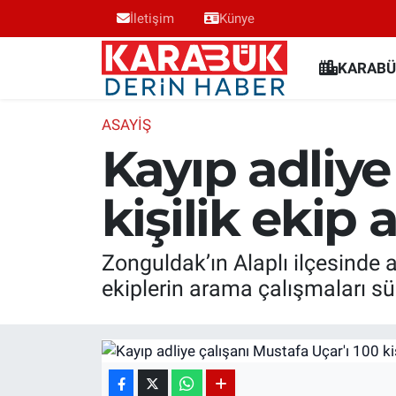
İletişim
Künye
Karabük Nöbetçi Eczaneler
KARABÜ
Karabük Hava Durumu
ASAYIŞ
Kayıp adliye
Karabük Trafik Yoğunluk Haritası
kişilik ekip 
Süper Lig Puan Durumu ve Fikstür
Tüm Manşetler
Zonguldak’ın Alaplı ilçesinde 
ekiplerin arama çalışmaları sü
Son Dakika Haberleri
Haber Arşivi