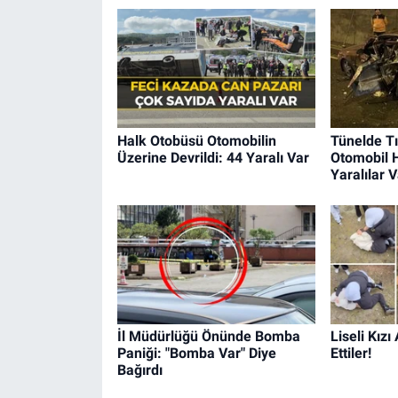
Halk Otobüsü Otomobilin
Tünelde Tı
Üzerine Devrildi: 44 Yaralı Var
Otomobil 
Yaralılar V
İl Müdürlüğü Önünde Bomba
Liseli Kız
Paniği: "Bomba Var" Diye
Ettiler!
Bağırdı