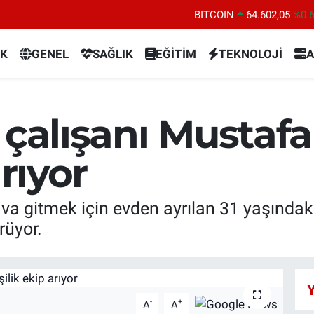
BITCOIN
64.602,05
%0.
DOLAR
47,5986
%0.
K
GENEL
SAĞLIK
EĞİTİM
TEKNOLOJİ
A
EURO
55,0700
%0
STERLİN
64,2438
%0.
GRAM ALTIN
6513.94
%0.
 çalışanı Mustafa
BİST100
13.768
%4
arıyor
ava gitmek için evden ayrılan 31 yaşındak
rüyor.
Y
-
+
A
A