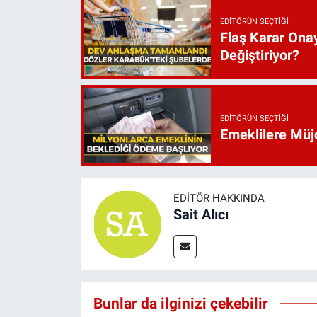
EDITÖRÜN SEÇTIĞI
Flaş Karar Onay
Değiştiriyor?
EDITÖRÜN SEÇTIĞI
Emeklilere Müjd
EDITÖR HAKKINDA
Sait Alıcı
Bunlar da ilginizi çekebilir