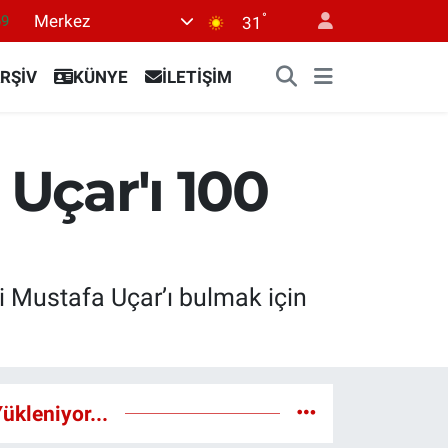
°
Merkez
69
31
06
RŞİV
KÜNYE
İLETİŞİM
.1
21
32
 Uçar'ı 100
8
i Mustafa Uçar’ı bulmak için
ükleniyor...