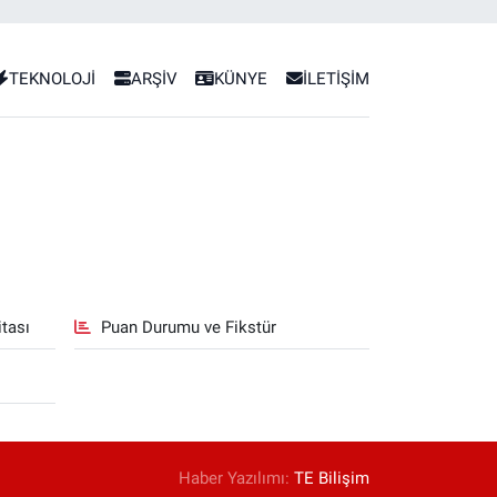
TEKNOLOJİ
ARŞİV
KÜNYE
İLETİŞİM
tası
Puan Durumu ve Fikstür
Haber Yazılımı:
TE Bilişim