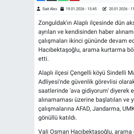
Sait Alıcı
19.01.2026 - 15:45
20.01.2026 - 1
Zonguldak'ın Alaplı ilçesinde dün a
ayrılan ve kendisinden haber alına
çalışmaları ikinci gününde devam e
Hacıbektaşoğlu, arama kurtarma bölg
etti.
Alaplı ilçesi Çengelli köyü Sindelli 
Adliyesi'nde güvenlik görevlisi olar
saatlerinde 'ava gidiyorum' diyerek
alınamaması üzerine başlatılan ve y
çalışmalarına AFAD, Jandarma, UMKE, 
gönüllü katıldı.
Vali Osman Hacıbektaşoğlu, arama ç