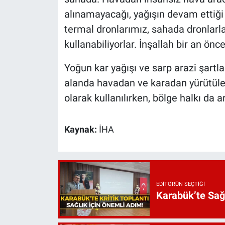
alınamayacağı, yağışın devam ettiğ
termal dronlarımız, sahada dronlarla
kullanabiliyorlar. İnşallah bir an önce
Yoğun kar yağışı ve sarp arazi şartl
alanda havadan ve karadan yürütüle
olarak kullanılırken, bölge halkı da 
Kaynak:
İHA
EDITÖRÜN SEÇTIĞI
Karabük’te Sağ