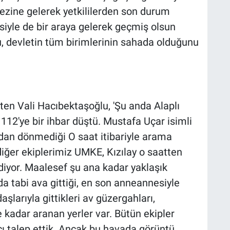
zine gelerek yetkililerden son durum
esiyle de bir araya gelerek geçmiş olsun
lu, devletin tüm birimlerinin sahada olduğunu
lirten Vali Hacıbektaşoğlu, 'Şu anda Alaplı
 112'ye bir ihbar düştü. Mustafa Uçar isimli
dan dönmediği O saat itibariyle arama
iğer ekiplerimiz UMKE, Kızılay o saatten
iyor. Maalesef şu ana kadar yaklaşık
da tabi ava gittiği, en son anneannesiyle
şlarıyla gittikleri av güzergahları,
e kadar aranan yerler var. Bütün ekipler
ı talep ettik. Ancak bu havada görüntü