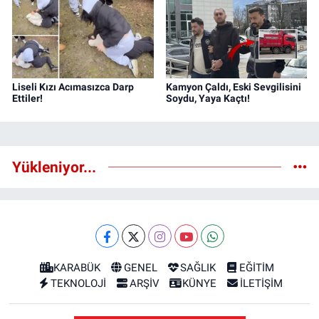
Liseli Kızı Acımasızca Darp
Kamyon Çaldı, Eski Sevgilisini
Ettiler!
Soydu, Yaya Kaçtı!
Yükleniyor...
KARABÜK
GENEL
SAĞLIK
EĞİTİM
TEKNOLOJİ
ARŞİV
KÜNYE
İLETİŞİM