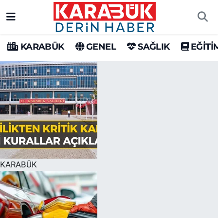
Karabük Nöbetçi Eczaneler
KARABÜK
GENEL
SAĞLIK
EĞİTİ
Karabük Hava Durumu
Karabük Trafik Yoğunluk Haritası
Süper Lig Puan Durumu ve Fikstür
Tüm Manşetler
Son Dakika Haberleri
KARABÜK
Haber Arşivi