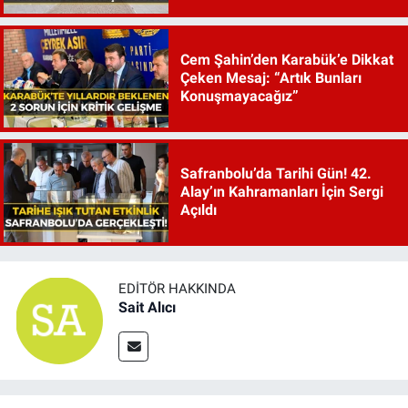
Cem Şahin’den Karabük’e Dikkat
Çeken Mesaj: “Artık Bunları
Konuşmayacağız”
Safranbolu’da Tarihi Gün! 42.
Alay’ın Kahramanları İçin Sergi
Açıldı
EDITÖR HAKKINDA
Sait Alıcı