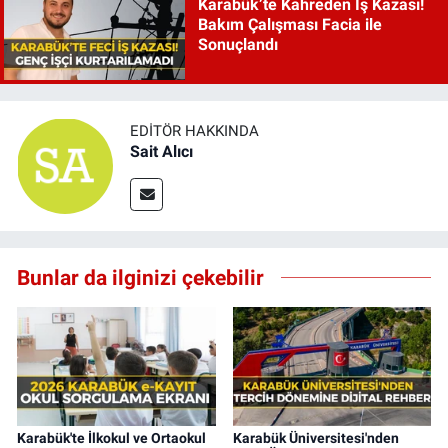
Karabük’te Kahreden İş Kazası!
Bakım Çalışması Facia ile
Sonuçlandı
EDITÖR HAKKINDA
Sait Alıcı
Bunlar da ilginizi çekebilir
Karabük'te İlkokul ve Ortaokul
Karabük Üniversitesi'nden