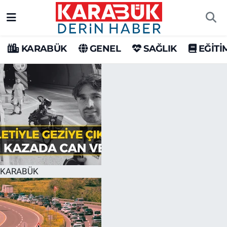
Karabük Nöbetçi Eczaneler
KARABÜK
GENEL
SAĞLIK
EĞİTİ
Karabük Hava Durumu
Karabük Trafik Yoğunluk Haritası
Süper Lig Puan Durumu ve Fikstür
Tüm Manşetler
Son Dakika Haberleri
KARABÜK
Haber Arşivi