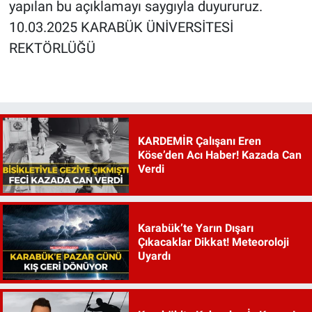
yapılan bu açıklamayı saygıyla duyururuz.
10.03.2025 KARABÜK ÜNİVERSİTESİ
REKTÖRLÜĞÜ
KARDEMİR Çalışanı Eren
Köse’den Acı Haber! Kazada Can
Verdi
Karabük’te Yarın Dışarı
Çıkacaklar Dikkat! Meteoroloji
Uyardı