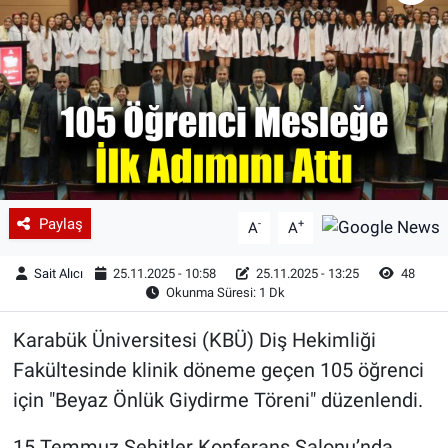
Paylaş
-
+
A
A
Sait Alıcı
25.11.2025 - 10:58
25.11.2025 - 13:25
48
Okunma Süresi: 1 Dk
Karabük Üniversitesi (KBÜ) Diş Hekimliği
Fakültesinde klinik döneme geçen 105 öğrenci
için "Beyaz Önlük Giydirme Töreni" düzenlendi.
15 Temmuz Şehitler Konferans Salonu’nda