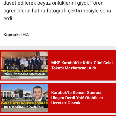
davet edilerek beyaz önlüklerini giydi. Tören,
öğrencilerin hatıra fotoğrafı çektirmesiyle sona
erdi.
Kaynak:
İHA
MHP Karabük’te Kritik Gün! Celal
Tokatlı Mazbatasını Aldı
Karabük’te Konser Sonrası
Ulaşım Derdi Yok! Otobüsler
Ücretsiz Olacak