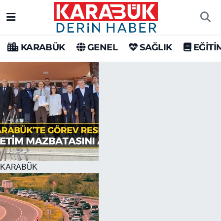
Karabük Nöbetçi Eczaneler
KARABÜK
GENEL
SAĞLIK
EĞİTİ
Karabük Hava Durumu
Karabük Trafik Yoğunluk Haritası
Süper Lig Puan Durumu ve Fikstür
Tüm Manşetler
Son Dakika Haberleri
KARABÜK
Haber Arşivi