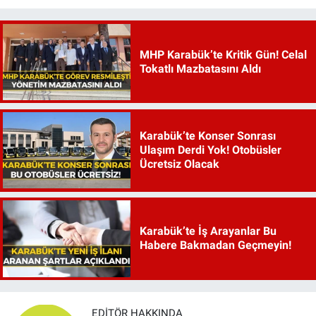
MHP Karabük’te Kritik Gün! Celal
Tokatlı Mazbatasını Aldı
Karabük’te Konser Sonrası
Ulaşım Derdi Yok! Otobüsler
Ücretsiz Olacak
Karabük’te İş Arayanlar Bu
Habere Bakmadan Geçmeyin!
EDITÖR HAKKINDA