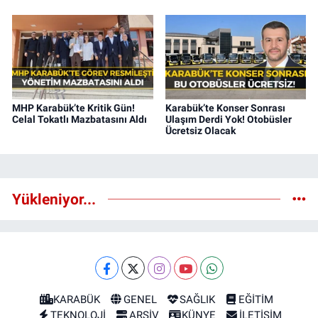
MHP Karabük’te Kritik Gün!
Karabük’te Konser Sonrası
Celal Tokatlı Mazbatasını Aldı
Ulaşım Derdi Yok! Otobüsler
Ücretsiz Olacak
Yükleniyor...
KARABÜK
GENEL
SAĞLIK
EĞİTİM
TEKNOLOJİ
ARŞİV
KÜNYE
İLETİŞİM