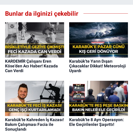
Bunlar da ilginizi çekebilir
KARDEMİR Çalışanı Eren
Karabük’te Yarın Dışarı
Köse’den Acı Haber! Kazada
Çıkacaklar Dikkat! Meteoroloji
Can Verdi
Uyardı
Karabük’te Kahreden İş Kazası!
Karabük’te 8 Ayrı Operasyon:
Bakım Çalışması Facia ile
Ele Geçirilenler Şaşırttı!
Sonuçlandı