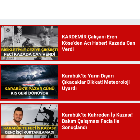
KARDEMİR Çalışanı Eren
Köse’den Acı Haber! Kazada Can
Verdi
Karabük’te Yarın Dışarı
Çıkacaklar Dikkat! Meteoroloji
Uyardı
Karabük’te Kahreden İş Kazası!
Bakım Çalışması Facia ile
Sonuçlandı