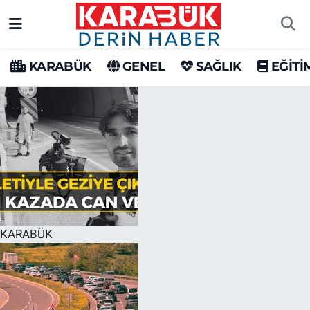
Karabük Nöbetçi Eczaneler
KARABÜK
GENEL
SAĞLIK
EĞİTİ
Karabük Hava Durumu
Karabük Trafik Yoğunluk Haritası
Süper Lig Puan Durumu ve Fikstür
Tüm Manşetler
Son Dakika Haberleri
KARABÜK
Haber Arşivi