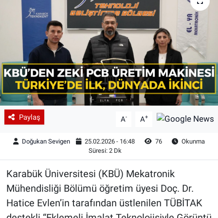
Paylaş
-
+
A
A
Doğukan Sevigen
25.02.2026 - 16:48
76
Okunma
Süresi: 2 Dk
Karabük Üniversitesi (KBÜ) Mekatronik
Mühendisliği Bölümü öğretim üyesi Doç. Dr.
Hatice Evlen’in tarafından üstlenilen TÜBİTAK
destekli “Eklemeli İmalat Teknolojisiyle Görüntü