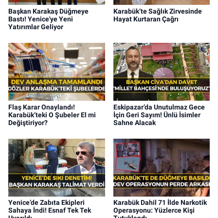
Başkan Karakaş Düğmeye
Karabük’te Sağlık Zirvesinde
Bastı! Yenice'ye Yeni
Hayat Kurtaran Çağrı
Yatırımlar Geliyor
Flaş Karar Onaylandı!
Eskipazar’da Unutulmaz Gece
Karabük’teki O Şubeler El mi
İçin Geri Sayım! Ünlü İsimler
Değiştiriyor?
Sahne Alacak
Yenice’de Zabıta Ekipleri
Karabük Dahil 71 İlde Narkotik
Sahaya İndi! Esnaf Tek Tek
Operasyonu: Yüzlerce Kişi