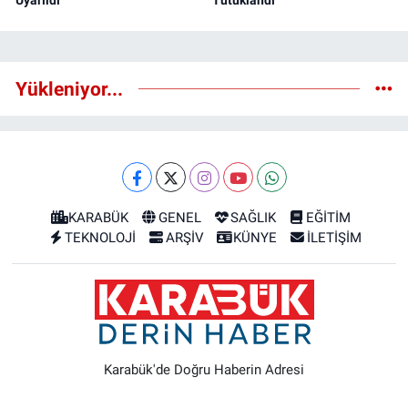
Uyarıldı
Tutuklandı
Yükleniyor...
KARABÜK
GENEL
SAĞLIK
EĞİTİM
TEKNOLOJİ
ARŞİV
KÜNYE
İLETİŞİM
Karabük'de Doğru Haberin Adresi