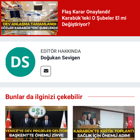
Flaş Karar Onaylandı!
Karabük’teki O Şubeler El mi
Değiştiriyor?
EDITÖR HAKKINDA
Doğukan Sevigen
Bunlar da ilginizi çekebilir