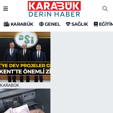
Karabük Nöbetçi Eczaneler
KARABÜK
GENEL
SAĞLIK
EĞİTİ
Karabük Hava Durumu
Karabük Trafik Yoğunluk Haritası
Süper Lig Puan Durumu ve Fikstür
Tüm Manşetler
Son Dakika Haberleri
KARABÜK
Haber Arşivi