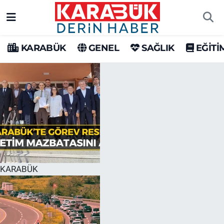
Karabük Nöbetçi Eczaneler
KARABÜK
GENEL
SAĞLIK
EĞİTİ
Karabük Hava Durumu
Karabük Trafik Yoğunluk Haritası
Süper Lig Puan Durumu ve Fikstür
Tüm Manşetler
Son Dakika Haberleri
KARABÜK
Haber Arşivi