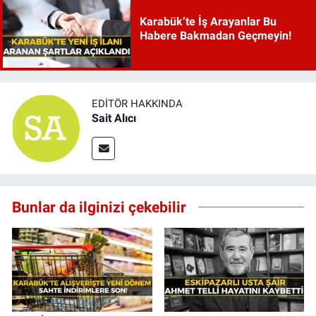
Karabük’te İş Arayanlar Bu
Habere Bakmadan Geçmeyin!
EDITÖR HAKKINDA
Sait Alıcı
Bunlar da ilginizi çekebilir