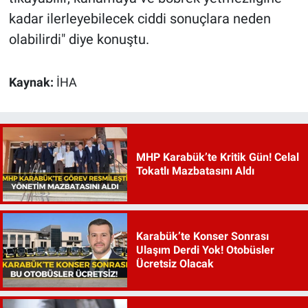
kadar ilerleyebilecek ciddi sonuçlara neden
olabilirdi" diye konuştu.
Kaynak:
İHA
MHP Karabük’te Kritik Gün! Celal
Tokatlı Mazbatasını Aldı
Karabük’te Konser Sonrası
Ulaşım Derdi Yok! Otobüsler
Ücretsiz Olacak