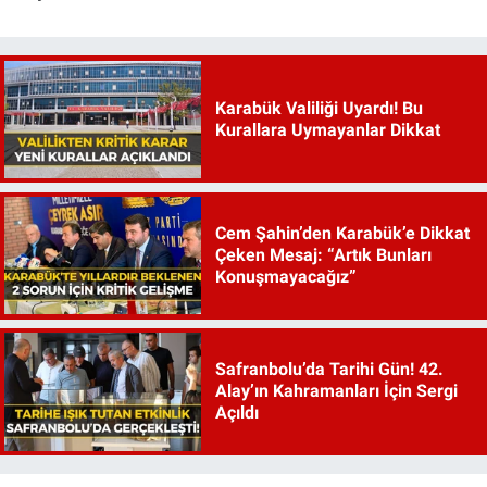
Karabük Valiliği Uyardı! Bu
Kurallara Uymayanlar Dikkat
Cem Şahin’den Karabük’e Dikkat
Çeken Mesaj: “Artık Bunları
Konuşmayacağız”
Safranbolu’da Tarihi Gün! 42.
Alay’ın Kahramanları İçin Sergi
Açıldı