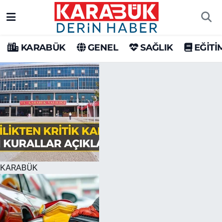
Karabük Nöbetçi Eczaneler
KARABÜK
GENEL
SAĞLIK
EĞİTİ
Karabük Hava Durumu
Karabük Trafik Yoğunluk Haritası
Süper Lig Puan Durumu ve Fikstür
Tüm Manşetler
Son Dakika Haberleri
KARABÜK
Haber Arşivi