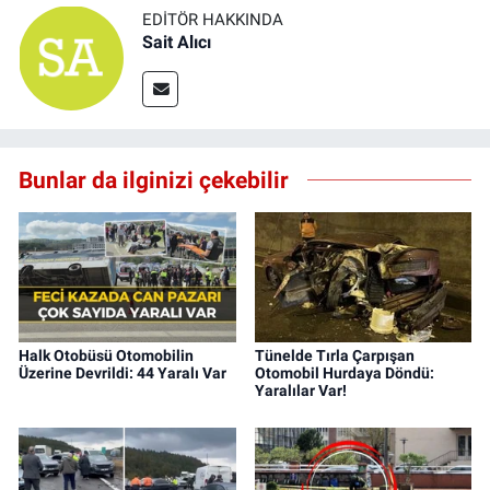
EDITÖR HAKKINDA
Sait Alıcı
Bunlar da ilginizi çekebilir
Halk Otobüsü Otomobilin
Tünelde Tırla Çarpışan
Üzerine Devrildi: 44 Yaralı Var
Otomobil Hurdaya Döndü:
Yaralılar Var!