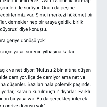
iklerini belirterek, "Ayın 15’inde ikinci etap
üşmeleri de sürüyor. Onun da peşine
edbirlerimiz var. Şimdi merkezi hükümet bir
lar, dernekler hep bir araya geldik, birlik
üdüyoruz" diye konuştu.
nra geriye dönüşü yok"
ı için yasal sürenin yılbaşına kadar
:
ık ve net diyor; ’Nüfusu 2 bin altına düşen
belde demiyor, ilçe de demiyor ama net ve
ına düşenler. Bazıları hala polemik peşinde.
iyorlar, ’kararla kurulmuştur’ diyorlar. Farklı
n bir yasa var. Bu da gerçekleştirilecek.
a geriye dönüşü yok."