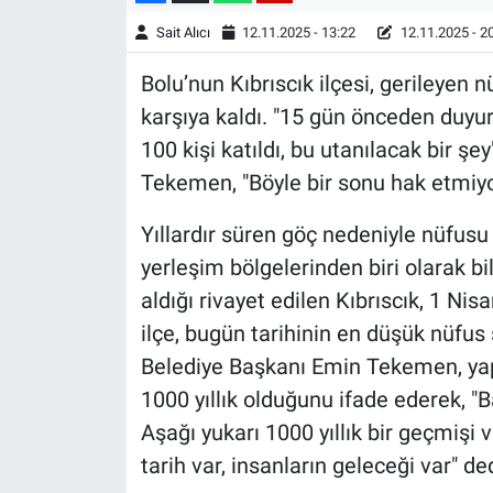
Sait Alıcı
12.11.2025 - 13:22
12.11.2025 - 2
Bolu’nun Kıbrıscık ilçesi, gerileyen 
karşıya kaldı. "15 gün önceden duy
100 kişi katıldı, bu utanılacak bir ş
Tekemen, "Böyle bir sonu hak etmiyo
Yıllardır süren göç nedeniyle nüfusu 
yerleşim bölgelerinden biri olarak bi
aldığı rivayet edilen Kıbrıscık, 1 Nis
ilçe, bugün tarihinin en düşük nüfus s
Belediye Başkanı Emin Tekemen, yapt
1000 yıllık olduğunu ifade ederek, "Baz
Aşağı yukarı 1000 yıllık bir geçmişi 
tarih var, insanların geleceği var" ded