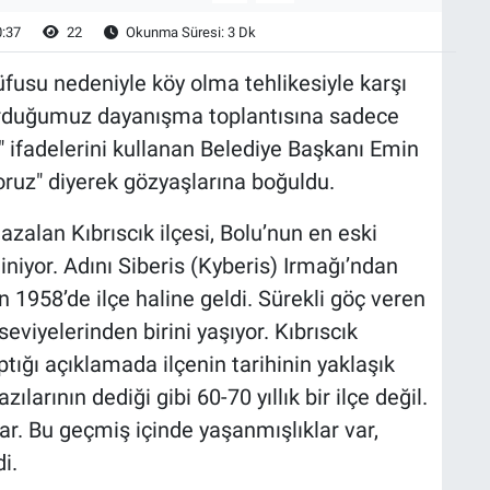
0:37
22
Okunma Süresi: 3 Dk
nüfusu nedeniyle köy olma tehlikesiyle karşı
urduğumuz dayanışma toplantısına sadece
ey" ifadelerini kullanan Belediye Başkanı Emin
ruz" diyerek gözyaşlarına boğuldu.
azalan Kıbrıscık ilçesi, Bolu’nun en eski
liniyor. Adını Siberis (Kyberis) Irmağı’ndan
an 1958’de ilçe haline geldi. Sürekli göç veren
eviyelerinden birini yaşıyor. Kıbrıscık
ığı açıklamada ilçenin tarihinin yaklaşık
ılarının dediği gibi 60-70 yıllık bir ilçe değil.
var. Bu geçmiş içinde yaşanmışlıklar var,
i.