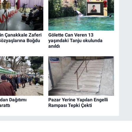
in Çanakkale Zaferi
Gölette Can Veren 13
Gözyaşlarına Boğdu
yaşındaki Tanju okulunda
anıldı
idan Dağıtımı
Pazar Yerine Yapılan Engelli
rattı
Rampası Tepki Çekti