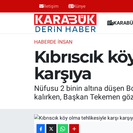
İletişim
Künye
Karabük Nöbetçi Eczaneler
KARABÜ
Karabük Hava Durumu
HABERDE INSAN
Kıbrıscık kö
Karabük Trafik Yoğunluk Haritası
karşıya
Süper Lig Puan Durumu ve Fikstür
Tüm Manşetler
Nüfusu 2 binin altına düşen Bo
kalırken, Başkan Tekemen göz
Son Dakika Haberleri
Haber Arşivi