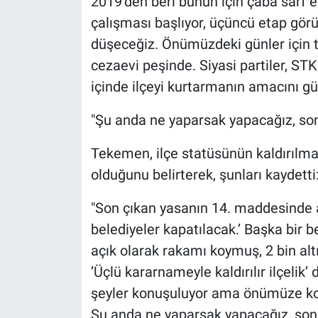
2019’den beri bunun için çaba sarf ett
çalışması başlıyor, üçüncü etap gör
düşeceğiz. Önümüzdeki günler için t
cezaevi peşinde. Siyasi partiler, STK’
içinde ilçeyi kurtarmanın amacını g
"Şu anda ne yaparsak yapacağız, so
Tekemen, ilçe statüsünün kaldırılmas
olduğunu belirterek, şunları kaydetti
"Son çıkan yasanın 14. maddesinde aç
belediyeler kapatılacak.’ Başka bir 
açık olarak rakamı koymuş, 2 bin alt
’Üçlü kararnameyle kaldırılır ilçelik’ d
şeyler konuşuluyor ama önümüze kona
Şu anda ne yaparsak yapacağız, sonr