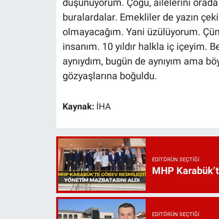
düşünüyorum. Çoğu, ailelerini orada
buralardalar. Emekliler de yazın çek
olmayacağım. Yani üzülüyorum. Çünkü
insanım. 10 yıldır halkla iç içeyim
aynıydım, bugün de aynıyım ama böyl
gözyaşlarına boğuldu.
Kaynak:
İHA
EDITÖRÜN SEÇTIĞI
MHP Karabük’te 
EDITÖRÜN SEÇTIĞI