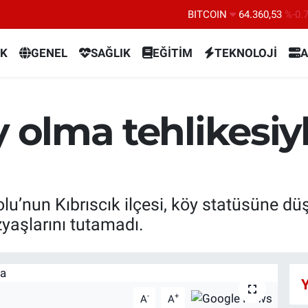
BITCOIN
64.360,53
%-0.
DOLAR
47,7069
%0.
EURO
55,0265
%0.
K
GENEL
SAĞLIK
EĞİTİM
TEKNOLOJİ
A
STERLİN
64,1897
%0.
GRAM ALTIN
6618.49
%2.
y olma tehlikesiyl
BİST100
13.887
%6
lu’nun Kıbrıscık ilçesi, köy statüsüne düş
yaşlarını tutamadı.
Y
-
+
A
A