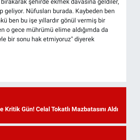
 bırakarak şehirde ekmek davasına geldiler,
ip geliyor. Nüfusları burada. Kaybeden ben
 ben bu işe yıllardır gönül vermiş bir
. Ben o gece mührümü elime aldığımda da
e bir sonu hak etmiyoruz" diyerek
Kritik Gün! Celal Tokatlı Mazbatasını Aldı