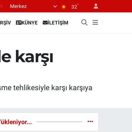
76
°
Merkez
32
17
01
RŞİV
KÜNYE
İLETİŞİM
02
12
e karşı
4
me tehlikesiyle karşı karşıya
ükleniyor...