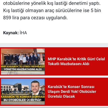
otobüslerine yönelik kış lastiği denetimi yaptı.
Kış lastiği olmayan araç sürücülerine ise 5 bin
859 lira para cezası uygulandı.
Kaynak:
İHA
MHP Karabük’te Kritik Gün! Celal
Tokatlı Mazbatasını Aldı
Karabük’te Konser Sonrası
Ulaşım Derdi Yok! Otobüsler
Ücretsiz Olacak