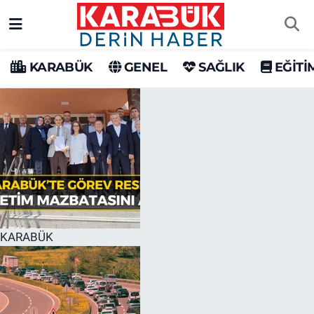
Karabük Nöbetçi Eczaneler
KARABÜK
GENEL
SAĞLIK
EĞİTİ
Karabük Hava Durumu
Karabük Trafik Yoğunluk Haritası
Süper Lig Puan Durumu ve Fikstür
Tüm Manşetler
Son Dakika Haberleri
KARABÜK
Haber Arşivi