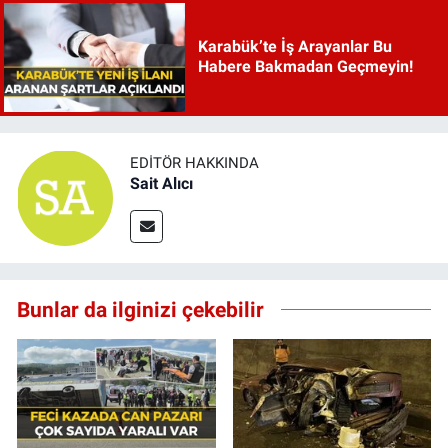
Karabük’te İş Arayanlar Bu
Habere Bakmadan Geçmeyin!
EDITÖR HAKKINDA
Sait Alıcı
Bunlar da ilginizi çekebilir