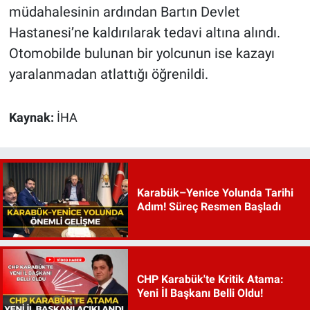
müdahalesinin ardından Bartın Devlet
Hastanesi’ne kaldırılarak tedavi altına alındı.
Otomobilde bulunan bir yolcunun ise kazayı
yaralanmadan atlattığı öğrenildi.
Kaynak:
İHA
Karabük–Yenice Yolunda Tarihi
Adım! Süreç Resmen Başladı
CHP Karabük'te Kritik Atama:
Yeni İl Başkanı Belli Oldu!