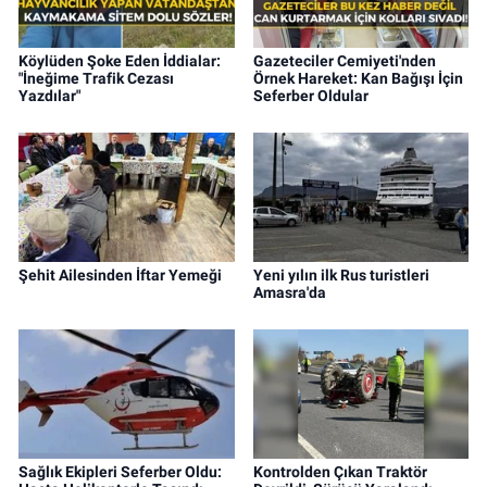
Köylüden Şoke Eden İddialar:
Gazeteciler Cemiyeti'nden
"İneğime Trafik Cezası
Örnek Hareket: Kan Bağışı İçin
Yazdılar"
Seferber Oldular
Şehit Ailesinden İftar Yemeği
Yeni yılın ilk Rus turistleri
Amasra'da
Sağlık Ekipleri Seferber Oldu:
Kontrolden Çıkan Traktör