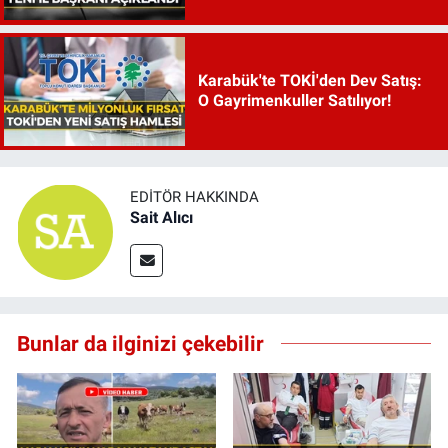
Karabük'te TOKİ'den Dev Satış:
O Gayrimenkuller Satılıyor!
EDITÖR HAKKINDA
Sait Alıcı
Bunlar da ilginizi çekebilir