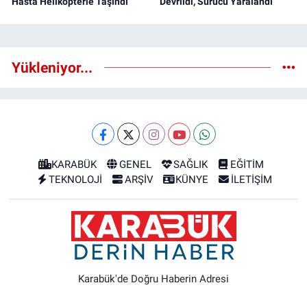
Hasta Helikopterle Taşındı
Devrildi, Sürücü Yaralandı
Yükleniyor...
KARABÜK
GENEL
SAĞLIK
EĞİTİM
TEKNOLOJİ
ARŞİV
KÜNYE
İLETİŞİM
Karabük'de Doğru Haberin Adresi