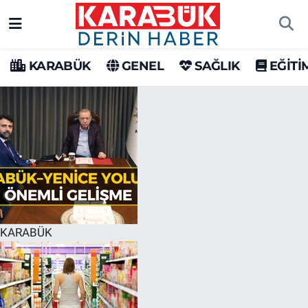
Karabük Nöbetçi Eczaneler
KARABÜK
GENEL
SAĞLIK
EĞİTİ
Karabük Hava Durumu
Karabük Trafik Yoğunluk Haritası
Süper Lig Puan Durumu ve Fikstür
Tüm Manşetler
Son Dakika Haberleri
KARABÜK
Haber Arşivi