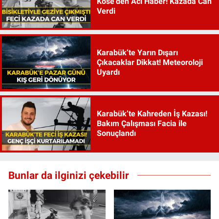
Köse’den Acı Haber! Kazada Can
Verdi
Karabük’te Yarın Dışarı
Çıkacaklar Dikkat! Meteoroloji
Uyardı
Karabük’te Kahreden İş Kazası!
Bakım Çalışması Facia ile
Sonuçlandı
Bunlar da ilginizi çekebilir