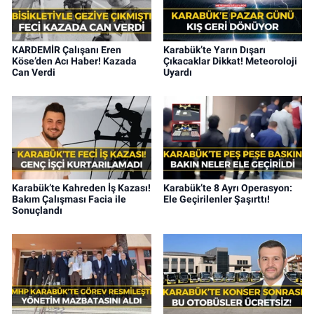
KARDEMİR Çalışanı Eren
Karabük’te Yarın Dışarı
Köse’den Acı Haber! Kazada
Çıkacaklar Dikkat! Meteoroloji
Can Verdi
Uyardı
Karabük’te Kahreden İş Kazası!
Karabük’te 8 Ayrı Operasyon:
Bakım Çalışması Facia ile
Ele Geçirilenler Şaşırttı!
Sonuçlandı