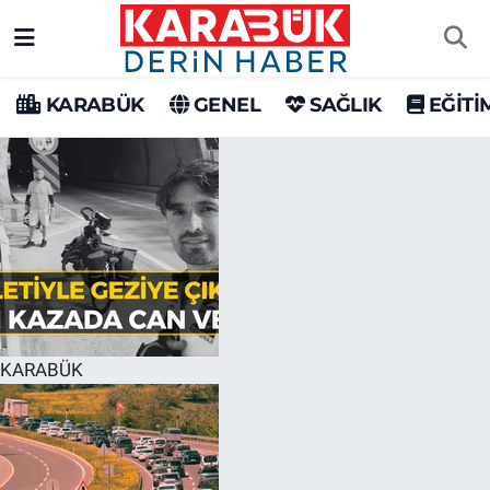
Karabük Nöbetçi Eczaneler
KARABÜK
GENEL
SAĞLIK
EĞİTİ
Karabük Hava Durumu
Karabük Trafik Yoğunluk Haritası
Süper Lig Puan Durumu ve Fikstür
Tüm Manşetler
Son Dakika Haberleri
KARABÜK
Haber Arşivi