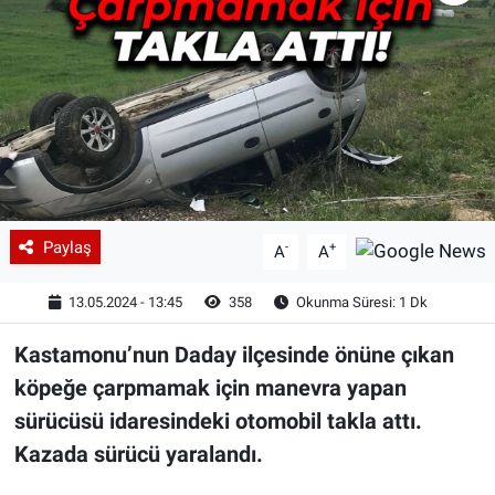
Paylaş
-
+
A
A
13.05.2024 - 13:45
358
Okunma Süresi: 1 Dk
Kastamonu’nun Daday ilçesinde önüne çıkan
köpeğe çarpmamak için manevra yapan
sürücüsü idaresindeki otomobil takla attı.
Kazada sürücü yaralandı.