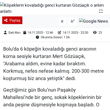
Paylaş
-
+
A
A
Sait Alıcı
14.11.2025 - 12:46
14.11.2025 - 23:30
23
Okunma Süresi: 1 Dk
Bolu’da 6 köpeğin kovaladığı genci aracının
korna sesiyle kurtaran Mert Gözüaçık,
"Arabama aldım, evine kadar bıraktım.
Korkmuş, nefes nefese kalmış. 200-300 metre
koşturmuş biz anca yetiştik" dedi.
Geçtiğimiz gün Bolu’nun Paşaköy
Mahallesi’nde bir genç, sokak köpeklerinin bir
anda peşine düşmesiyle koşmaya başladı. O