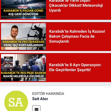
Karabük’te Yarın Dışarı
Çıkacaklar Dikkat! Meteoroloji
Uyardı
Karabük’te Kahreden İş Kazası!
Bakım Çalışması Facia ile
Sonuçlandı
Karabük’te 8 Ayrı Operasyon:
Ele Geçirilenler Şaşırttı!
EDITÖR HAKKINDA
Sait Alıcı