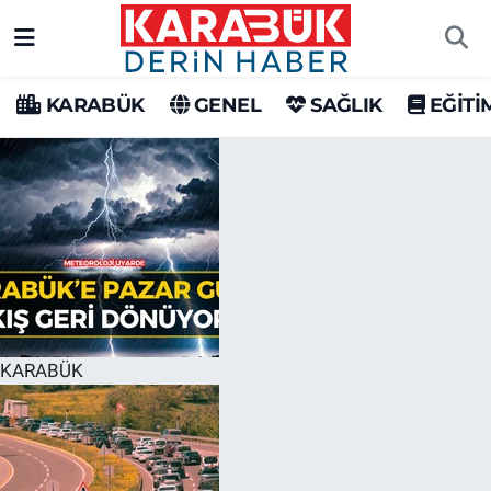
Karabük Nöbetçi Eczaneler
KARABÜK
GENEL
SAĞLIK
EĞİTİ
Karabük Hava Durumu
Karabük Trafik Yoğunluk Haritası
Süper Lig Puan Durumu ve Fikstür
Tüm Manşetler
Son Dakika Haberleri
KARABÜK
Haber Arşivi