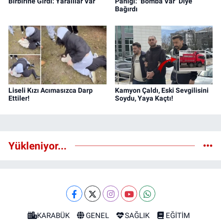
Birbirine Girdi: Yaralılar Var
Paniği: "Bomba Var" Diye
Bağırdı
Liseli Kızı Acımasızca Darp
Kamyon Çaldı, Eski Sevgilisini
Ettiler!
Soydu, Yaya Kaçtı!
Yükleniyor...
KARABÜK
GENEL
SAĞLIK
EĞİTİM