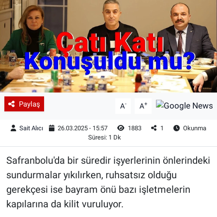
Paylaş
-
+
A
A
Sait Alıcı
26.03.2025 - 15:57
1883
1
Okunma
Süresi: 1 Dk
Safranbolu'da bir süredir işyerlerinin önlerindeki
sundurmalar yıkılırken, ruhsatsız olduğu
gerekçesi ise bayram önü bazı işletmelerin
kapılarına da kilit vuruluyor.