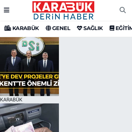
Karabük Nöbetçi Eczaneler
KARABÜK
GENEL
SAĞLIK
EĞİTİ
Karabük Hava Durumu
Karabük Trafik Yoğunluk Haritası
Süper Lig Puan Durumu ve Fikstür
Tüm Manşetler
Son Dakika Haberleri
KARABÜK
Haber Arşivi