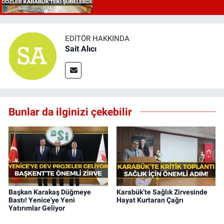
EDITÖR HAKKINDA
Sait Alıcı
Bunlar da ilginizi çekebilir
Başkan Karakaş Düğmeye
Karabük’te Sağlık Zirvesinde
Bastı! Yenice'ye Yeni
Hayat Kurtaran Çağrı
Yatırımlar Geliyor