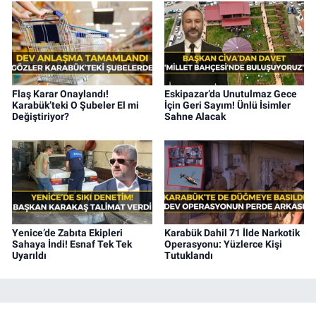
Flaş Karar Onaylandı!
Eskipazar’da Unutulmaz Gece
Karabük’teki O Şubeler El mi
İçin Geri Sayım! Ünlü İsimler
Değiştiriyor?
Sahne Alacak
Yenice’de Zabıta Ekipleri
Karabük Dahil 71 İlde Narkotik
Sahaya İndi! Esnaf Tek Tek
Operasyonu: Yüzlerce Kişi
Uyarıldı
Tutuklandı