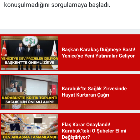
konuşulmadığını sorgulamaya başladı.
Başkan Karakaş Düğmeye Bastı!
Yenice'ye Yeni Yatırımlar Geliyor
Karabük’te Sağlık Zirvesinde
Hayat Kurtaran Çağrı
Flaş Karar Onaylandı!
Karabük’teki O Şubeler El mi
Değiştiriyor?