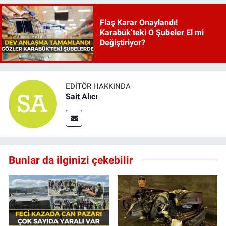
Flaş Karar Onaylandı!
Karabük’teki O Şubeler El mi
Değiştiriyor?
EDITÖR HAKKINDA
Sait Alıcı
Bunlar da ilginizi çekebilir