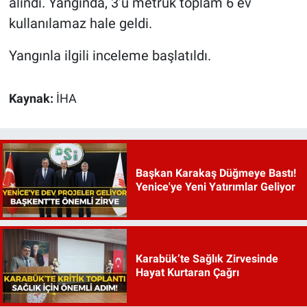
alındı. Yangında, 3’ü metruk toplam 6 ev
kullanılamaz hale geldi.
Yangınla ilgili inceleme başlatıldı.
Kaynak:
İHA
Başkan Karakaş Düğmeye Bastı!
Yenice'ye Yeni Yatırımlar Geliyor
Karabük’te Sağlık Zirvesinde
Hayat Kurtaran Çağrı