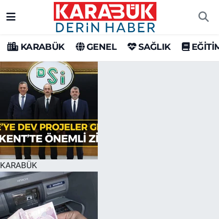
Karabük Nöbetçi Eczaneler
KARABÜK
GENEL
SAĞLIK
EĞİTİ
Karabük Hava Durumu
Karabük Trafik Yoğunluk Haritası
Süper Lig Puan Durumu ve Fikstür
Tüm Manşetler
Son Dakika Haberleri
KARABÜK
Haber Arşivi