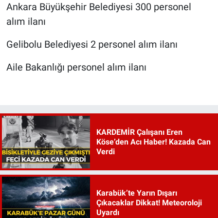
Ankara Büyükşehir Belediyesi 300 personel
alım ilanı
Gelibolu Belediyesi 2 personel alım ilanı
Aile Bakanlığı personel alım ilanı
KARDEMİR Çalışanı Eren
Köse’den Acı Haber! Kazada Can
Verdi
Karabük’te Yarın Dışarı
Çıkacaklar Dikkat! Meteoroloji
Uyardı