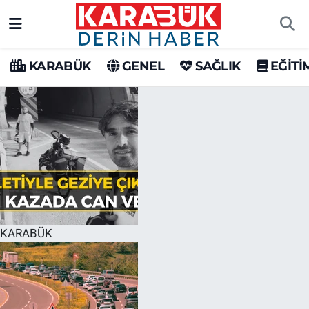
Karabük Nöbetçi Eczaneler
KARABÜK
GENEL
SAĞLIK
EĞİTİ
Karabük Hava Durumu
Karabük Trafik Yoğunluk Haritası
Süper Lig Puan Durumu ve Fikstür
Tüm Manşetler
Son Dakika Haberleri
KARABÜK
Haber Arşivi