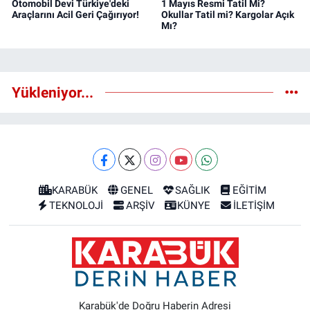
Otomobil Devi Türkiye'deki
1 Mayıs Resmi Tatil Mi?
Araçlarını Acil Geri Çağırıyor!
Okullar Tatil mi? Kargolar Açık
Mı?
Yükleniyor...
KARABÜK
GENEL
SAĞLIK
EĞİTİM
TEKNOLOJİ
ARŞİV
KÜNYE
İLETİŞİM
Karabük'de Doğru Haberin Adresi