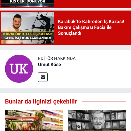
Karabük’te Kahreden İş Kazası!
Bakım Çalışması Facia ile
Sonuçlandı
EDITÖR HAKKINDA
Umut Köse
Bunlar da ilginizi çekebilir