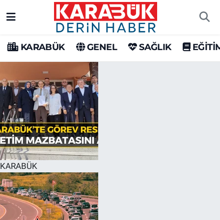
Karabük Nöbetçi Eczaneler
KARABÜK
GENEL
SAĞLIK
EĞİTİ
Karabük Hava Durumu
Karabük Trafik Yoğunluk Haritası
Süper Lig Puan Durumu ve Fikstür
Tüm Manşetler
Son Dakika Haberleri
KARABÜK
Haber Arşivi