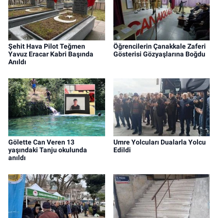
Şehit Hava Pilot Teğmen
Öğrencilerin Çanakkale Zaferi
Yavuz Eracar Kabri Başında
Gösterisi Gözyaşlarına Boğdu
Anıldı
Gölette Can Veren 13
Umre Yolcuları Dualarla Yolcu
yaşındaki Tanju okulunda
Edildi
anıldı