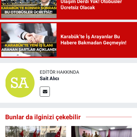
Ulaşım Derdi Yok! Otobüsler
Ücretsiz Olacak
Karabük’te İş Arayanlar Bu
Habere Bakmadan Geçmeyin!
EDITÖR HAKKINDA
Sait Alıcı
Bunlar da ilginizi çekebilir