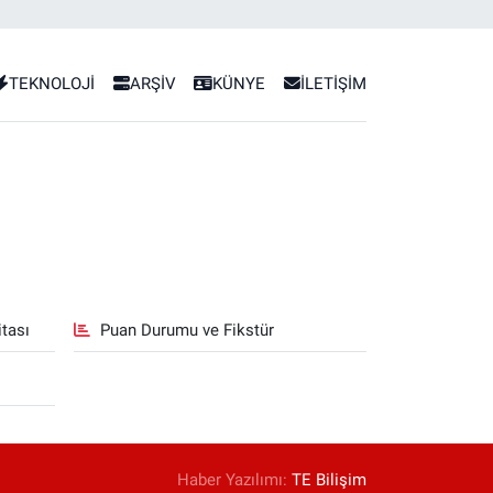
TEKNOLOJİ
ARŞİV
KÜNYE
İLETİŞİM
tası
Puan Durumu ve Fikstür
Haber Yazılımı:
TE Bilişim