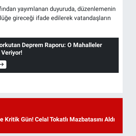
afından yayımlanan duyuruda, düzenlemenin
üğe gireceği ifade edilerek vatandaşların
Korkutan Deprem Raporu: O Mahalleler
Veriyor!
Kritik Gün! Celal Tokatlı Mazbatasını Aldı