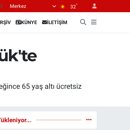
.2
°
Merkez
32
17
RŞİV
KÜNYE
İLETİŞİM
27
35
12
ük'te
19
ğince 65 yaş altı ücretsiz
ükleniyor...