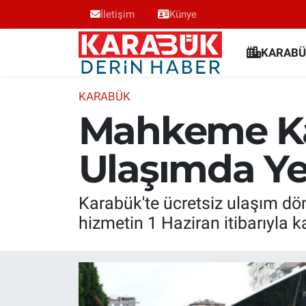
İletişim
Künye
Karabük Nöbetçi Eczaneler
KARABÜ
Karabük Hava Durumu
KARABÜK
Mahkeme Kar
Karabük Trafik Yoğunluk Haritası
Ulaşımda Y
Süper Lig Puan Durumu ve Fikstür
Tüm Manşetler
Karabük'te ücretsiz ulaşım dö
hizmetin 1 Haziran itibarıyla k
Son Dakika Haberleri
Haber Arşivi