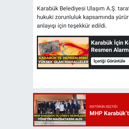
Karabük Belediyesi Ulaşım A.Ş. tar
hukuki zorunluluk kapsamında yürürl
anlayışı için teşekkür edildi.
Karabük İçin 
Resmen Alarm 
İçeriği Görüntüle
EDITÖRÜN SEÇTIĞI
MHP Karabük’te 