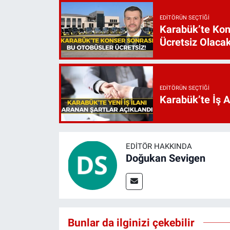
EDITÖRÜN SEÇTIĞI
Karabük’te Kon
Ücretsiz Olaca
EDITÖRÜN SEÇTIĞI
Karabük’te İş 
EDITÖR HAKKINDA
Doğukan Sevigen
Bunlar da ilginizi çekebilir