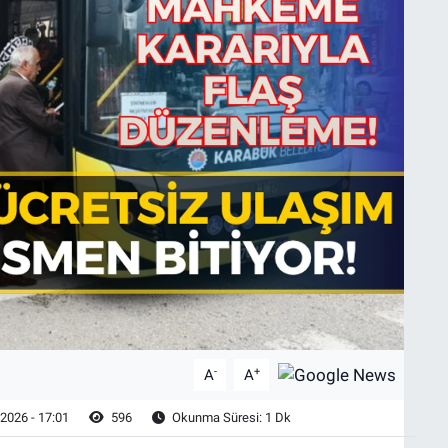
-
+
A
A
2026 - 17:01
596
Okunma Süresi: 1 Dk