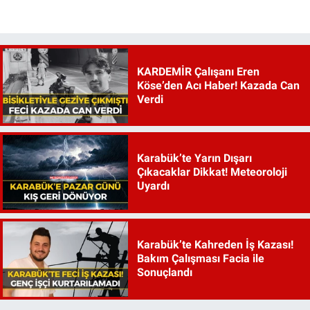
KARDEMİR Çalışanı Eren
Köse’den Acı Haber! Kazada Can
Verdi
Karabük’te Yarın Dışarı
Çıkacaklar Dikkat! Meteoroloji
Uyardı
Karabük’te Kahreden İş Kazası!
Bakım Çalışması Facia ile
Sonuçlandı