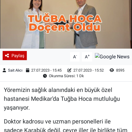
Paylaş
-
+
A
A
Sait Alıcı
27.07.2023 - 15:45
27.07.2023 - 15:52
8595
Okunma Süresi: 1 Dk
Yöremizin sağlık alanındaki en büyük özel
hastanesi Medikar'da Tuğba Hoca mutluluğu
yaşanıyor.
Doktor kadrosu ve uzman personelleri ile
sadece Karabük değil, çevre iller ile birlikte tüm