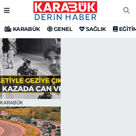
Karabük Nöbetçi Eczaneler
KARABÜK
GENEL
SAĞLIK
EĞİTİ
Karabük Hava Durumu
Karabük Trafik Yoğunluk Haritası
Süper Lig Puan Durumu ve Fikstür
Tüm Manşetler
Son Dakika Haberleri
KARABÜK
Haber Arşivi