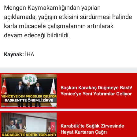
Mengen Kaymakamlığından yapılan
açıklamada, yağışın etkisini sürdürmesi halinde
karla mücadele çalışmalarının artırılarak
devam edeceği bildirildi.
Kaynak:
İHA
Başkan Karakaş Düğmeye Bastı!
Yenice'ye Yeni Yatırımlar Geliyor
Karabük’te Sağlık Zirvesinde
Hayat Kurtaran Çağrı