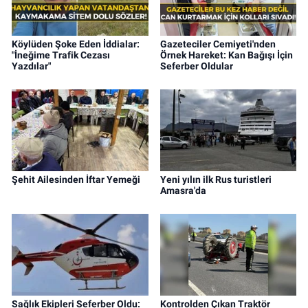
Köylüden Şoke Eden İddialar:
Gazeteciler Cemiyeti'nden
"İneğime Trafik Cezası
Örnek Hareket: Kan Bağışı İçin
Yazdılar"
Seferber Oldular
Şehit Ailesinden İftar Yemeği
Yeni yılın ilk Rus turistleri
Amasra'da
Sağlık Ekipleri Seferber Oldu:
Kontrolden Çıkan Traktör