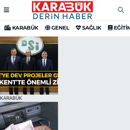
Karabük Nöbetçi Eczaneler
KARABÜK
GENEL
SAĞLIK
EĞİTİ
Karabük Hava Durumu
Karabük Trafik Yoğunluk Haritası
Süper Lig Puan Durumu ve Fikstür
Tüm Manşetler
Son Dakika Haberleri
KARABÜK
Haber Arşivi