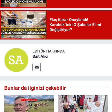
Flaş Karar Onaylandı!
Karabük’teki O Şubeler El mi
Değiştiriyor?
EDITÖR HAKKINDA
Sait Alıcı
Bunlar da ilginizi çekebilir