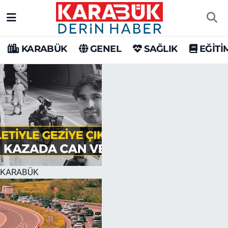
Karabük Nöbetçi Eczaneler
KARABÜK
GENEL
SAĞLIK
EĞİTİ
Karabük Hava Durumu
Karabük Trafik Yoğunluk Haritası
Süper Lig Puan Durumu ve Fikstür
Tüm Manşetler
Son Dakika Haberleri
KARABÜK
Haber Arşivi