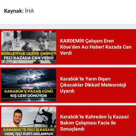
Kaynak:
İHA
KARDEMİR Çalışanı Eren
Köse’den Acı Haber! Kazada Can
Verdi
Karabük’te Yarın Dışarı
Çıkacaklar Dikkat! Meteoroloji
Uyardı
Karabük’te Kahreden İş Kazası!
Bakım Çalışması Facia ile
Sonuçlandı