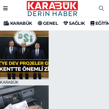
Karabük Nöbetçi Eczaneler
KARABÜK
GENEL
SAĞLIK
EĞİTİ
Karabük Hava Durumu
Karabük Trafik Yoğunluk Haritası
Süper Lig Puan Durumu ve Fikstür
Tüm Manşetler
Son Dakika Haberleri
KARABÜK
Haber Arşivi