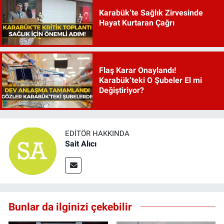
Karabük’te Sağlık Zirvesinde
Hayat Kurtaran Çağrı
Flaş Karar Onaylandı!
Karabük’teki O Şubeler El mi
Değiştiriyor?
EDITÖR HAKKINDA
Sait Alıcı
Bunlar da ilginizi çekebilir