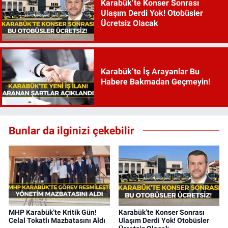
Karabük’te Konser Sonrası
Ulaşım Derdi Yok! Otobüsler
Ücretsiz Olacak
Karabük’te İş Arayanlar Bu
Habere Bakmadan Geçmeyin!
Bunlar da ilginizi çekebilir
MHP Karabük’te Kritik Gün!
Karabük’te Konser Sonrası
Celal Tokatlı Mazbatasını Aldı
Ulaşım Derdi Yok! Otobüsler