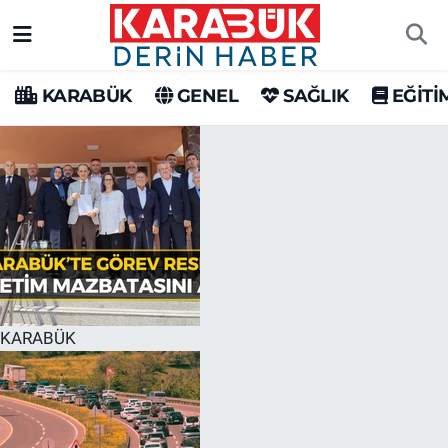
Karabük Nöbetçi Eczaneler
KARABÜK
GENEL
SAĞLIK
EĞİTİ
Karabük Hava Durumu
Karabük Trafik Yoğunluk Haritası
Süper Lig Puan Durumu ve Fikstür
Tüm Manşetler
Son Dakika Haberleri
KARABÜK
Haber Arşivi