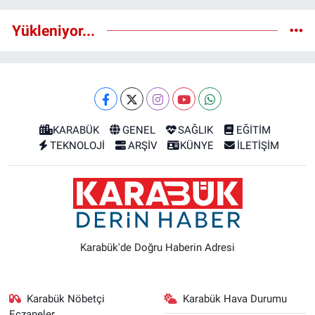
Yükleniyor...
KARABÜK
GENEL
SAĞLIK
EĞİTİM
TEKNOLOJİ
ARŞİV
KÜNYE
İLETİŞİM
Karabük'de Doğru Haberin Adresi
Karabük Nöbetçi
Karabük Hava Durumu
Eczaneler