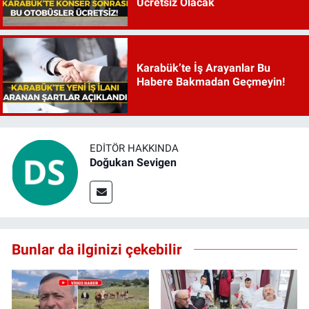
Ücretsiz Olacak
Karabük’te İş Arayanlar Bu
Habere Bakmadan Geçmeyin!
EDITÖR HAKKINDA
Doğukan Sevigen
Bunlar da ilginizi çekebilir