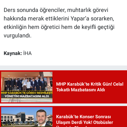
Ders sonunda öğrenciler, muhtarlık görevi
hakkında merak ettiklerini Yapar’a sorarken,
etkinliğin hem öğretici hem de keyifli geçtiği
vurgulandı.
Kaynak:
İHA
MHP Karabük’te Kritik Gün! Celal
Tokatlı Mazbatasını Aldı
Karabük’te Konser Sonrası
Ulaşım Derdi Yok! Otobüsler