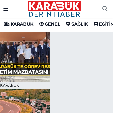
Karabük Nöbetçi Eczaneler
KARABÜK
GENEL
SAĞLIK
EĞİTİ
Karabük Hava Durumu
Karabük Trafik Yoğunluk Haritası
Süper Lig Puan Durumu ve Fikstür
Tüm Manşetler
Son Dakika Haberleri
KARABÜK
Haber Arşivi