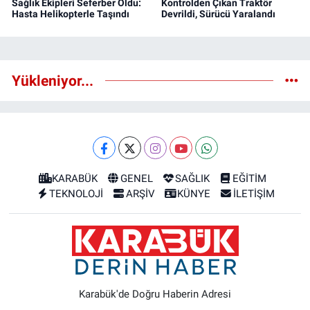
Sağlık Ekipleri Seferber Oldu:
Kontrolden Çıkan Traktör
Hasta Helikopterle Taşındı
Devrildi, Sürücü Yaralandı
Yükleniyor...
KARABÜK
GENEL
SAĞLIK
EĞİTİM
TEKNOLOJİ
ARŞİV
KÜNYE
İLETİŞİM
Karabük'de Doğru Haberin Adresi