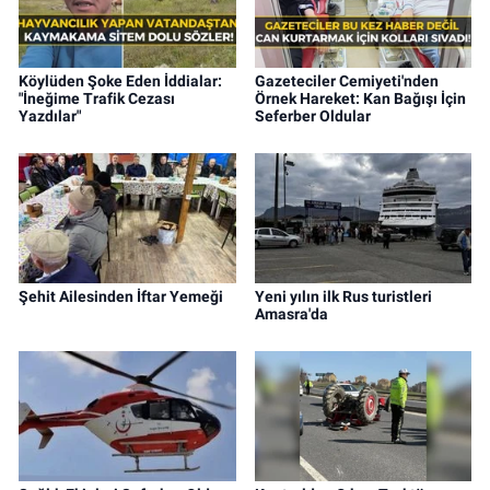
Köylüden Şoke Eden İddialar:
Gazeteciler Cemiyeti'nden
"İneğime Trafik Cezası
Örnek Hareket: Kan Bağışı İçin
Yazdılar"
Seferber Oldular
Şehit Ailesinden İftar Yemeği
Yeni yılın ilk Rus turistleri
Amasra'da